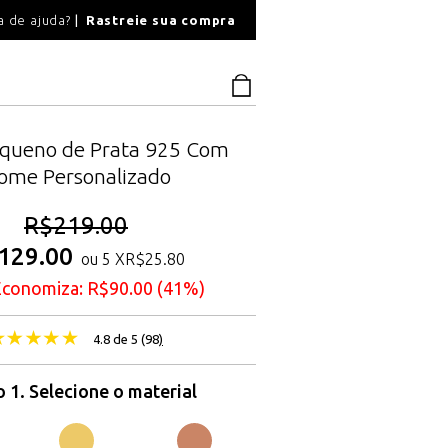
O
a de ajuda?
Rastreie sua compra
PAGAMENTO SEGU
equeno de Prata 925 Com
ome Personalizado
R$
219.00
129.00
ou 5 X
R$
25.80
Economiza:
R$
90.00
(41%)
4.8 de 5 (
98
)
 1. Selecione o material