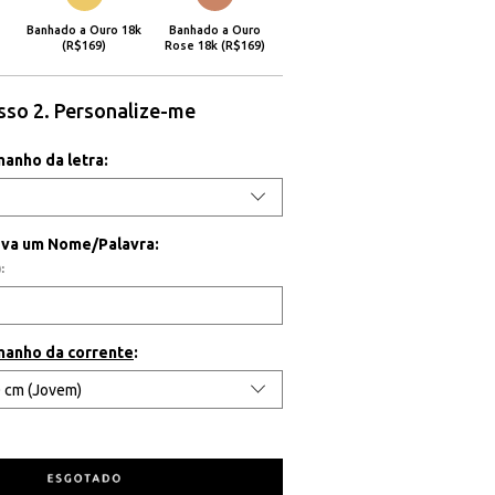
Banhado a Ouro 18k
Banhado a Ouro
(R$169)
Rose 18k (R$169)
sso 2. Personalize-me
manho da letra:
eva um Nome/Palavra:
:
manho da corrente
: