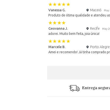
Vanessa G.
Maceió
May 
Produto de ótima qualidade e atendeu a
Geovanna J.
Recife
May 2
adorei. Muito bem feita, joia única!
Marcele B.
Porto Alegre
Amei e recomendo! Já tinha comprado pr
Entrega segur