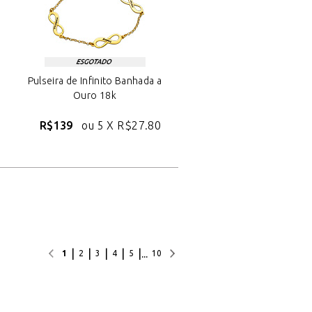
Pulseira de Infinito Banhada a
Ouro 18k
R$139
ou 5 X
R$27.80
|
|
|
|
|
...
1
2
3
4
5
10