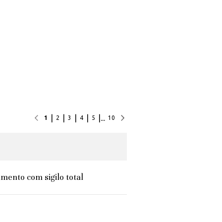
|
|
|
|
|
...
1
2
3
4
5
10
mento com sigilo total