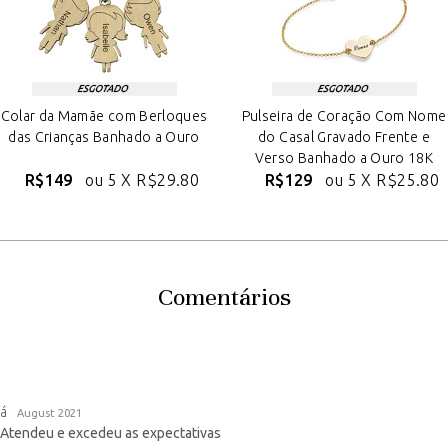
Colar da Mamãe com Berloques
Pulseira de Coração Com Nome
das Crianças Banhado a Ouro
do Casal Gravado Frente e
Verso Banhado a Ouro 18K
R$149
ou 5 X
R$29.80
R$129
ou 5 X
R$25.80
Comentários
tá
August 2021
. Atendeu e excedeu as expectativas