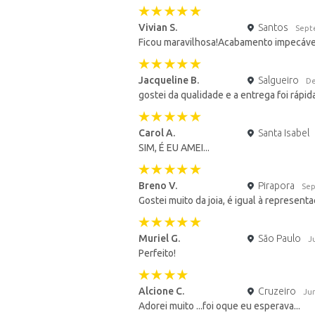
Vivian S.
Santos
Sept
Ficou maravilhosa!Acabamento impecáve
Jacqueline B.
Salgueiro
De
gostei da qualidade e a entrega foi rápid
Carol A.
Santa Isabel
SIM, É EU AMEI...
Breno V.
Pirapora
Sep
Gostei muito da joia, é igual à represen
Muriel G.
São Paulo
J
Perfeito!
Alcione C.
Cruzeiro
Ju
Adorei muito ...foi oque eu esperava...