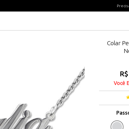
100 DIAS PARA DEVOLUÇÃ
Precis
Colar P
N
R$
Você 
Passo