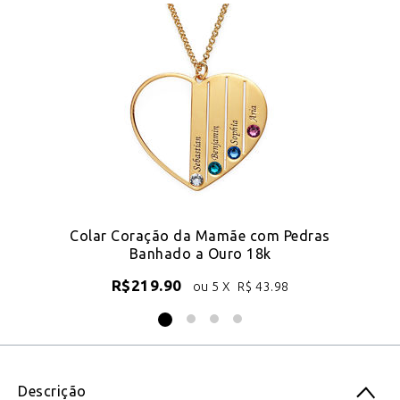
Colar Coração da Mamãe com Pedras
Co
Banhado a Ouro 18k
R$
219.90
ou 5 X
R$
43.98
Descrição