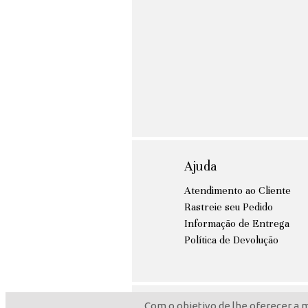
Ajuda
Atendimento ao Cliente
Rastreie seu Pedido
Informação de Entrega
Política de Devolução
Com o objetivo de lhe oferecer a 
Copyright © 2009-2022 ColarComN