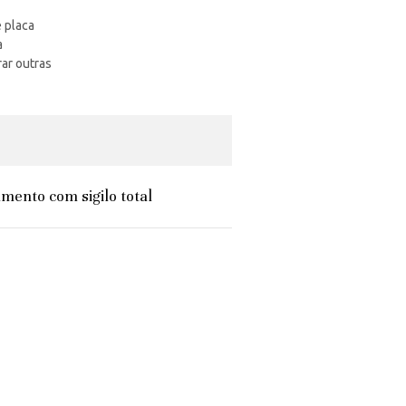
e placa
a
rar outras
mento com sigilo total
s expectativas."
l