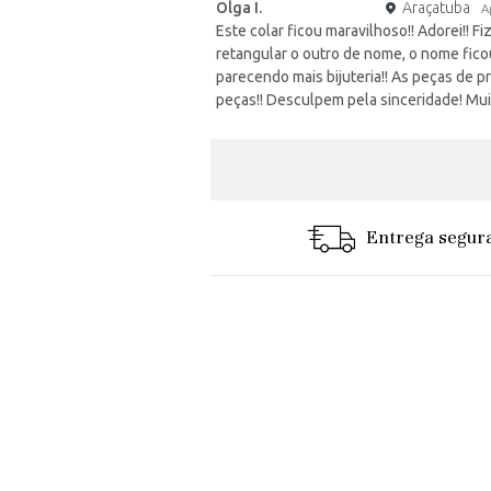
Olga I.
Araçatuba
A
Este colar ficou maravilhoso!! Adorei!! 
retangular o outro de nome, o nome fic
parecendo mais bijuteria!! As peças de 
peças!! Desculpem pela sinceridade! Muit
Entrega segur
lindo."