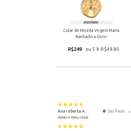
Colar de Moeda Virgem Maria
Banhado a Ouro
R$249
ou 5 X
R$49.80
Ana roberta A.
São Paulo
J
Amei o meu colar