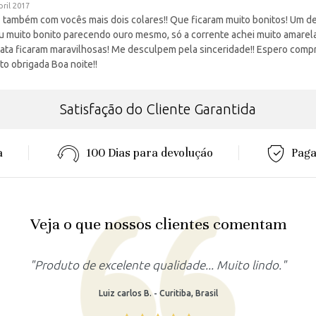
pril 2017
Fiz também com vocês mais dois colares!! Que ficaram muito bonitos! Um d
ou muito bonito parecendo ouro mesmo, só a corrente achei muito amarel
prata ficaram maravilhosas! Me desculpem pela sinceridade!! Espero comp
o obrigada Boa noite!!
Satisfação do Cliente Garantida
a
100 Dias para devoluçáo
Paga
Veja o que nossos clientes comentam
"Produto lindo, atendeu as minha
Rafaela M. - Recife, Brasi