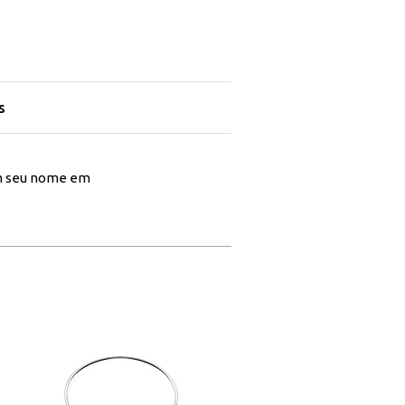
s
m seu nome em