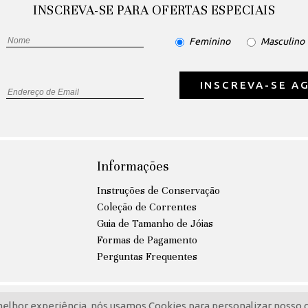
INSCREVA-SE PARA OFERTAS ESPECIAIS
Feminino
Masculino
INSCREVA-SE A
Informações
Instruções de Conservação
Coleção de Correntes
Guia de Tamanho de Jóias
Formas de Pagamento
Perguntas Frequentes
melhor experiência, nós usamos Cookies para personalizar nosso 
ome Todos os direitos reservados.