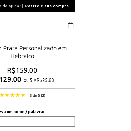
O
a de ajuda?
Rastreie sua compra
PAGAMENTO SEGU
m Prata Personalizado em
Hebraico
R$
159.00
129.00
ou 5 X
R$
25.80
5 de 5 (
2
)
eva um nome / palavra: