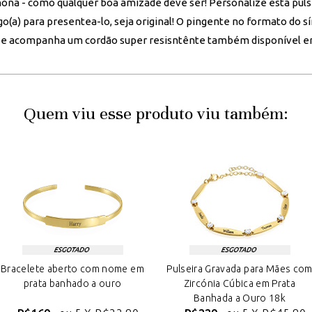
lhona - como qualquer boa amizade deve ser! Personalize esta pu
(a) para presentea-lo, seja original! O pingente no formato do sí
e acompanha um cordão super resisntênte também disponível em 
Quem viu esse produto viu também:
Bracelete aberto com nome em
Pulseira Gravada para Mães co
prata banhado a ouro
Zircónia Cúbica em Prata
Banhada a Ouro 18k