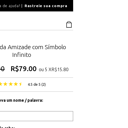
O
a de ajuda?
Rastreie sua compra
PAGAMENTO SEGU
a da Amizade com Símbolo
Infinito
00
R$
79.00
ou 5 X
R$
15.80
4.5 de 5 (
2
)
eva um nome / palavra: