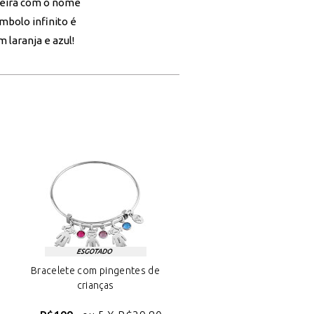
lseira com o nome
mbolo infinito é
laranja e azul!
m
Bracelete com pingentes de
crianças