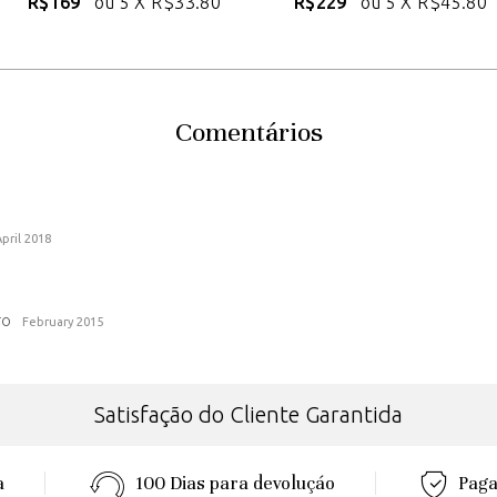
R$169
ou 5 X
R$33.80
R$229
ou 5 X
R$45.80
Comentários
April 2018
ro
February 2015
Satisfação do Cliente Garantida
a
100 Dias para devoluçáo
Paga