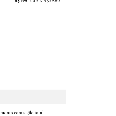
R$199
ou 5 X
R$39.80
mento com sigilo total