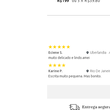
R$199
ou 5 X
R$39.80
Eciene S.
Uberlandia
muito delicado e lindo.amei
Karine P.
Rio De Janei
Escrita muito pequena. Mas bonito.
Entrega segur