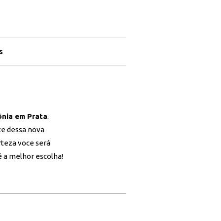
s
ônia em Prata
.
te dessa nova
rteza voce será
é a melhor escolha!