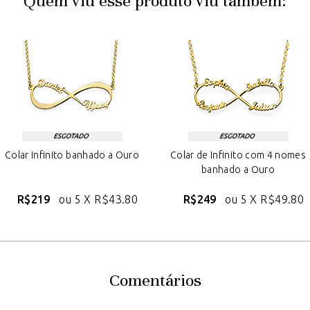
Quem viu esse produto viu também:
Colar Infinito banhado a Ouro
Colar de Infinito com 4 nomes
banhado a Ouro
R$219
ou 5 X
R$43.80
R$249
ou 5 X
R$49.80
Comentários