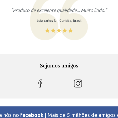
"Produto lindo, atendeu as minhas expectativas."
Rafaela M. - Recife, Brasil
Sejamos amigos
 a nós no
facebook
| Mais de 5 milhões de amigos