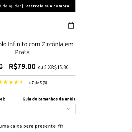
O
a de ajuda?
Rastreie sua compra
PAGAMENTO SEGU
lo Infinito com Zircônia em
Prata
0
R$
79.00
ou 5 X
R$
15.80
4.7 de 5 (
3
)
el:
Guia de tamanhos de anéis
 uma caixa para presente