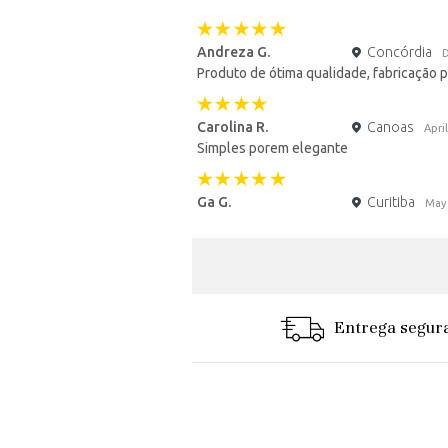
Andreza G.
Concórdia
Produto de ótima qualidade, fabricação p
Carolina R.
Canoas
Apri
Simples porem elegante
Ga G.
Curitiba
May
Entrega segur