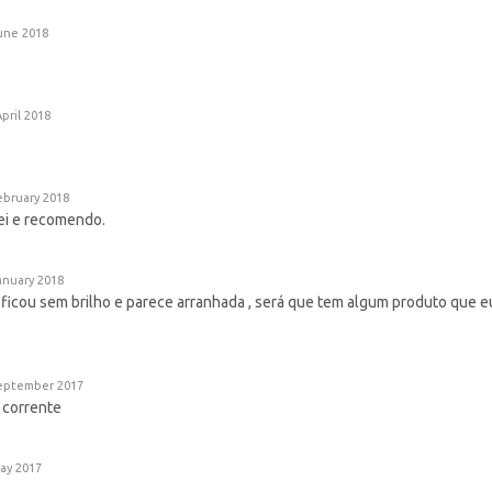
une 2018
April 2018
ebruary 2018
rei e recomendo.
anuary 2018
la ficou sem brilho e parece arranhada , será que tem algum produto que 
eptember 2017
 corrente
ay 2017