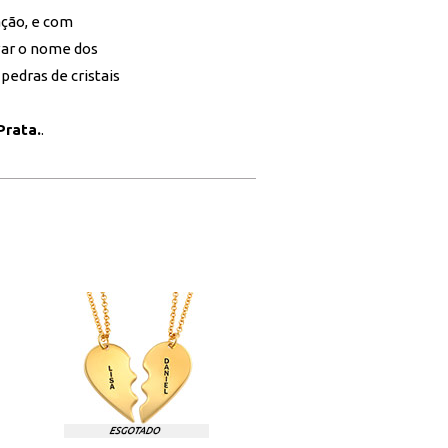
ação, e com
avar o nome dos
pedras de cristais
Prata.
.