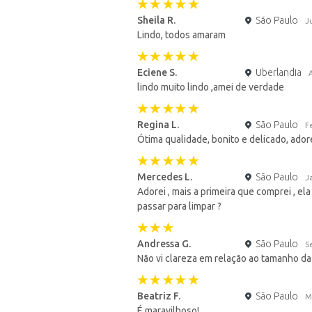
Sheila R.
São Paulo
J
Lindo, todos amaram
Eciene S.
Uberlandia
lindo muito lindo ,amei de verdade
Regina L.
São Paulo
F
Ótima qualidade, bonito e delicado, ado
Mercedes L.
São Paulo
J
Adorei , mais a primeira que comprei , e
passar para limpar ?
Andressa G.
São Paulo
S
Não vi clareza em relação ao tamanho da
Beatriz F.
São Paulo
M
É maravilhoso!