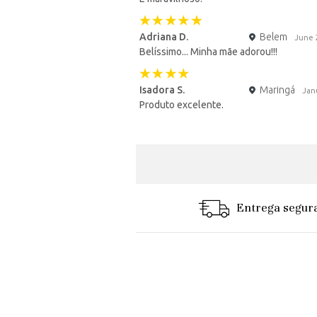
Adriana D.
Belem
June 
Belíssimo... Minha mãe adorou!!!
Isadora S.
Maringá
Jan
Produto excelente.
Entrega segur