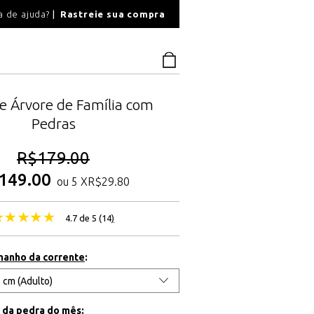
O
a de ajuda?
Rastreie sua compra
PAGAMENTO SEGU
e Árvore de Família com
Pedras
R$
179.00
149.00
ou 5 X
R$
29.80
4.7 de 5 (
14
)
manho da corrente
:
r da
pedra
do mês: