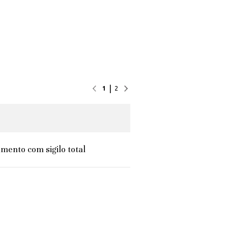
|
1
2
mento com sigilo total