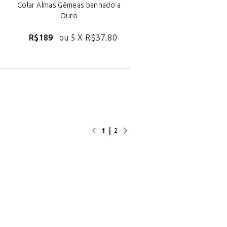
Colar Almas Gêmeas banhado a
Ouro
R$189
ou 5 X
R$37.80
|
1
2