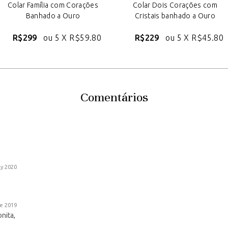
Colar Família com Corações
Colar Dois Corações com
Banhado a Ouro
Cristais banhado a Ouro
R$299
ou 5 X
R$59.80
R$229
ou 5 X
R$45.80
Comentários
ly 2020
e 2019
nita,