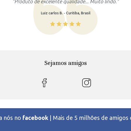
"Produto lindo, atendeu as minhas expectativas."
Rafaela M. - Recife, Brasil
Sejamos amigos
 a nós no
facebook
| Mais de 5 milhões de amigos