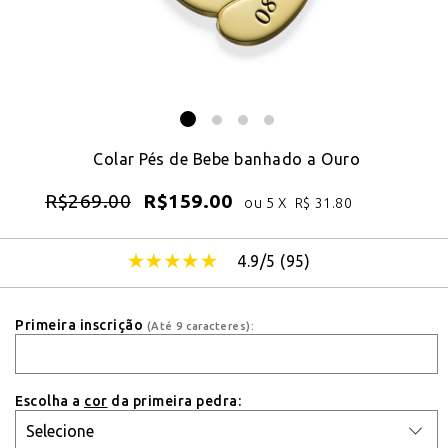
Colar Pés de Bebe banhado a Ouro
R$
269.00
R$
159.00
ou 5 X
R$
31.80
4.9/5 (
95
)
Primeira inscrição
(Até 9 caracteres):
Escolha a
cor
da primeira pedra: