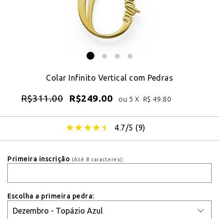
Colar Infinito Vertical com Pedras
R$
311.00
R$
249.00
ou 5 X
R$
49.80
4.7/5 (
9
)
Primeira inscrição
(Até 8 caracteres):
Escolha a primeira pedra: