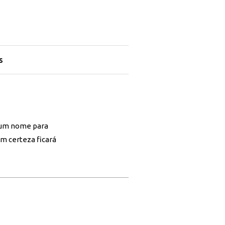
s
 um nome para
om certeza ficará