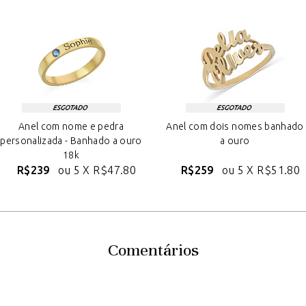
Anel com nome e pedra
Anel com dois nomes banhado
personalizada - Banhado a ouro
a ouro
18k
R$239
ou 5 X
R$47.80
R$259
ou 5 X
R$51.80
Comentários