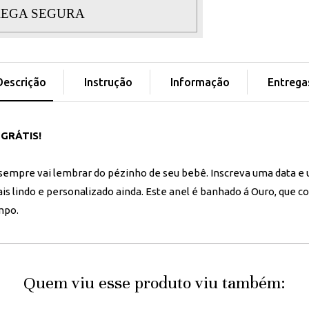
EGA SEGURA
Descrição
Instrução
Informação
Entrega
 GRÁTIS!
mpre vai lembrar do pézinho de seu bebê. Inscreva uma data e
is lindo e personalizado ainda. Este anel é banhado á Ouro, que c
mpo.
Quem viu esse produto viu também: