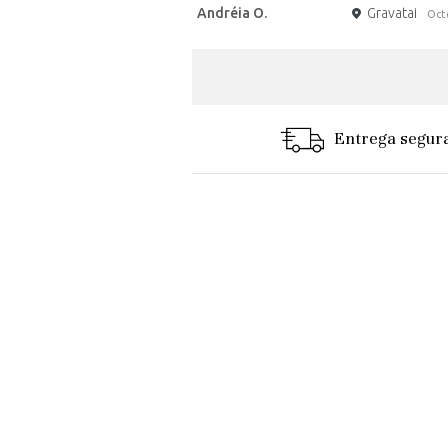
Andréia O.
Gravatai
Oct
Entrega segur