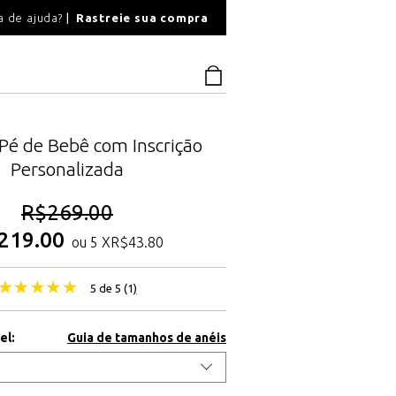
O
a de ajuda?
Rastreie sua compra
PAGAMENTO SEGU
Pé de Bebê com Inscrição
Personalizada
R$
269.00
219.00
ou 5 X
R$
43.80
5 de 5 (
1
)
el:
Guia de tamanhos de anéis