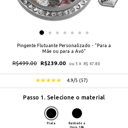
Pingente Flutuante Personalizado - "Para a
Mãe ou para a Avó"
R$
499.00
R$
239.00
ou 5 X
R$
47.80
4.9/5 (
57
)
Passo 1. Selecione o material
Prata
Banhado a
Ouro 18k