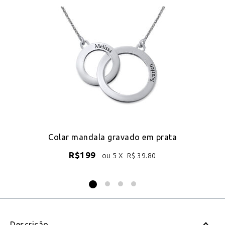
 de
Colar mandala gravado em prata
R$
199
ou 5 X
R$
39.80
Descrição