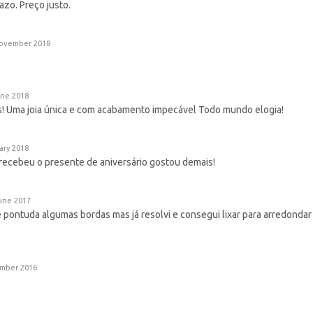
azo. Preço justo.
ovember 2018
ne 2018
! Uma joia única e com acabamento impecável Todo mundo elogia!
ary 2018
 recebeu o presente de aniversário gostou demais!
une 2017
pontuda algumas bordas mas já resolvi e consegui lixar para arredondar 
mber 2016