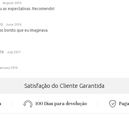
August 2014
u as expectativas. Recomendo!
ro
June 2014
is bonito que eu imaginava.
nte
July 2017
anuary 2016
Satisfação do Cliente Garantida
a
100 Dias para devoluçáo
Paga