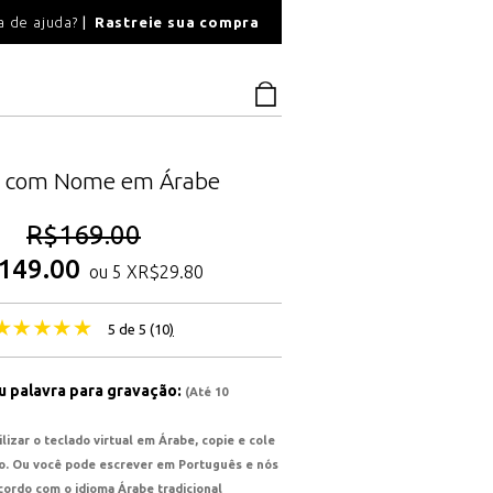
O
a de ajuda?
Rastreie sua compra
PAGAMENTO SEGU
r com Nome em Árabe
R$
169.00
149.00
ou 5 X
R$
29.80
5 de 5 (
10
)
ou palavra para gravação:
(Até 10
ilizar o teclado virtual em Árabe, copie e cole
xo. Ou você pode escrever em Português e nós
ordo com o idioma Árabe tradicional