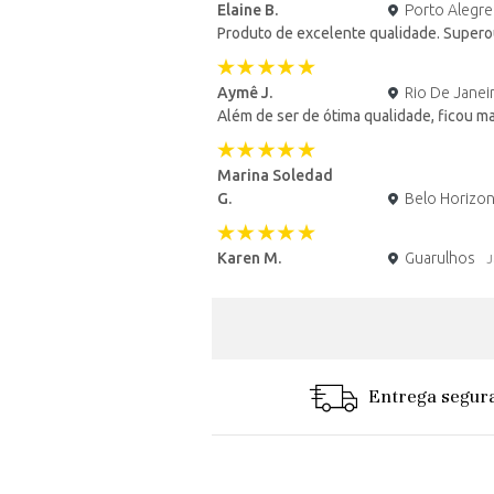
Elaine B.
Porto Alegre
Produto de excelente qualidade. Supero
Aymê J.
Rio De Janei
Além de ser de ótima qualidade, ficou ma
Marina Soledad
G.
Belo Horizo
Karen M.
Guarulhos
J
Entrega segur