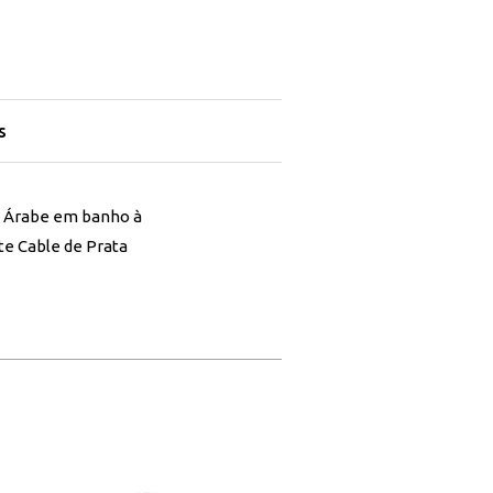
s
m Árabe em banho à
te Cable de Prata