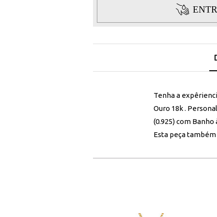
ENTR
Tenha a expêrienc
Ouro 18k . Persona
(0.925) com Banho 
Esta peça também 