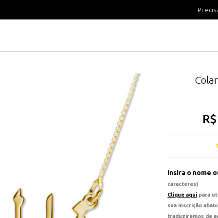
100 DIAS PARA DEVOLUÇÃ
Precis
Cola
R$
Insira o nome 
caracteres)
Clique aqui
para ut
sua inscrição abai
traduziremos de ac