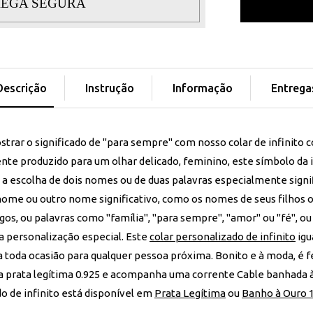
EGA SEGURA
Descrição
Instrução
Informação
Entrega
ostrar o significado de "para sempre" com nosso colar de infinito
te produzido para um olhar delicado, feminino, este símbolo da 
a escolha de dois nomes ou de duas palavras especialmente signif
nome ou outro nome significativo, como os nomes de seus filhos 
os, ou palavras como "família", "para sempre", "amor" ou "fé", ou
ma personalização especial. Este
colar personalizado de infinito
igu
a toda ocasião para qualquer pessoa próxima. Bonito e à moda, é f
a prata legítima 0.925 e acompanha uma corrente Cable banhada à
do de infinito está disponível em
Prata Legítima
ou
Banho à Ouro 