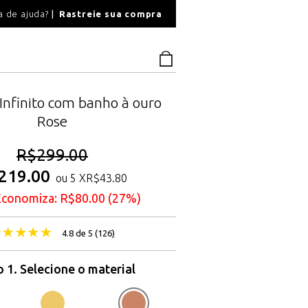
O
a de ajuda?
Rastreie sua compra
PAGAMENTO SEGU
 Infinito com banho à ouro
Rose
R$
299.00
219.00
ou 5 X
R$
43.80
Economiza:
R$
80.00
(27%)
4.8 de 5 (
126
)
 1. Selecione o material