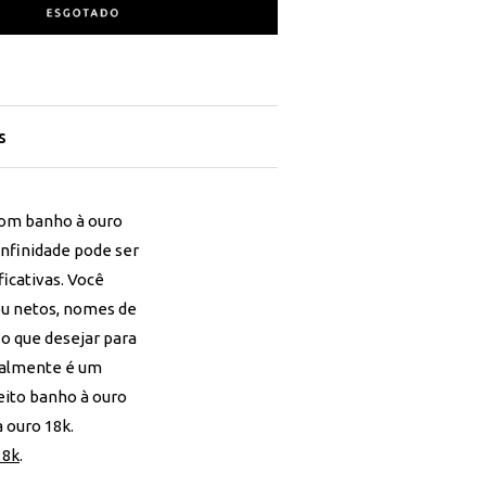
s
 com banho à ouro
infinidade pode ser
icativas. Você
ou netos, nomes de
 o que desejar para
almente é um
eito banho à ouro
 ouro 18k.
18k
.