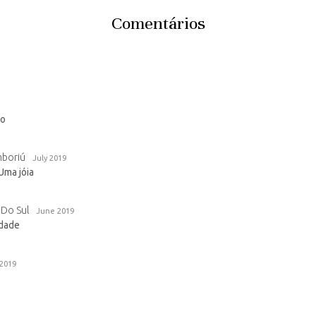
Comentários
to
mboriú
July 2019
Uma jóia
 Do Sul
June 2019
idade
2019