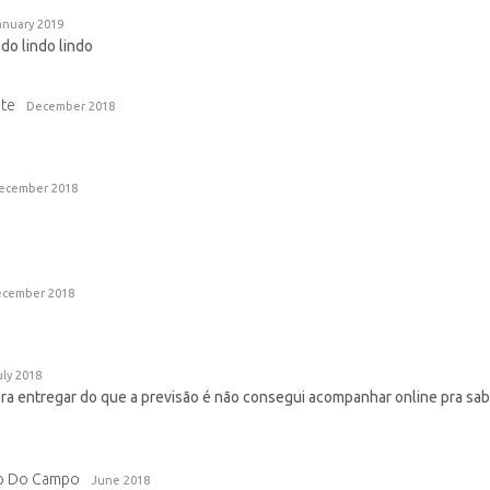
anuary 2019
ndo lindo lindo
nte
December 2018
ecember 2018
cember 2018
uly 2018
ra entregar do que a previsão é não consegui acompanhar online pra sab
o Do Campo
June 2018