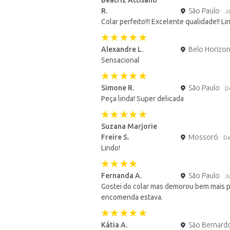
Beatriz Attisano
R.
São Paulo
J
Colar perfeito!!! Excelente qualidade!! Li
Alexandre L.
Belo Horizo
Sensacional
Simone R.
São Paulo
D
Peça linda! Super delicada
Suzana Marjorie
Freire S.
Mossoró
De
Lindo!
Fernanda A.
São Paulo
J
Gostei do colar mas demorou bem mais p
encomenda estava.
Kátia A.
São Bernard