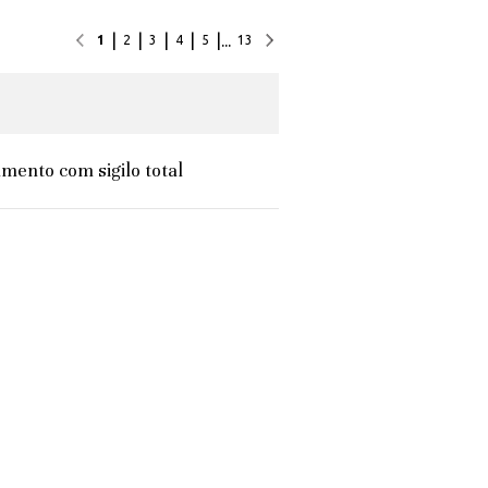
|
|
|
|
|
...
1
2
3
4
5
13
mento com sigilo total