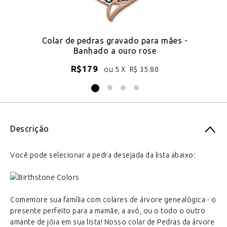
 de
Colar de pedras gravado para mães -
C
Banhado a ouro rose
R$
179
ou 5 X
R$
35.80
Descrição
Você pode selecionar a pedra desejada da lista abaixo:
Comemore sua família com colares de árvore genealógica - o
presente perfeito para a mamãe, a avó, ou o todo o outro
amante de jóia em sua lista! Nosso colar de Pedras da árvore