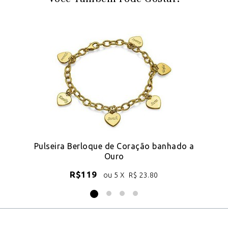
18k
Pulseira Berloque de Coração banhado a
Ouro
R$
119
ou 5 X
R$
23.80