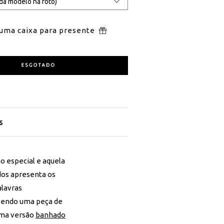
 uma caixa para presente
s
o especial e aquela
ados apresenta os
alavras
, sendo uma peça de
uma versão
banhado