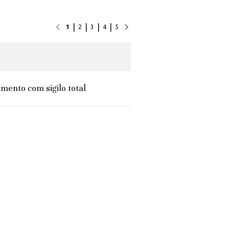
|
|
|
|
1
2
3
4
5
mento com sigilo total