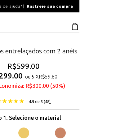
O
a de ajuda?
Rastreie sua compra
PAGAMENTO SEGU
os entrelaçados com 2 anéis
R$
599.00
299.00
ou 5 X
R$
59.80
conomiza:
R$
300.00
(50%)
4.9 de 5 (
48
)
 1. Selecione o material