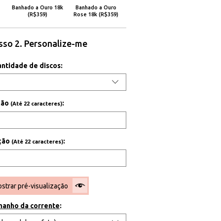
Banhado a Ouro 18k
Banhado a Ouro
(R$359)
Rose 18k (R$359)
sso 2. Personalize-me
antidade de discos:
ição
:
(Até 22 caracteres)
ição
:
(Até 22 caracteres)
strar pré-visualização
manho da corrente
: