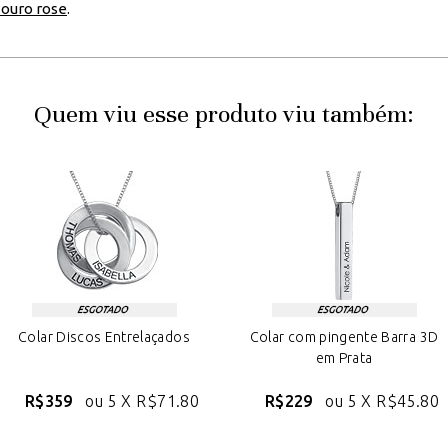
 ouro rose
.
Quem viu esse produto viu também:
Colar Discos Entrelaçados
Colar com pingente Barra 3D
em Prata
R$359
ou 5 X
R$71.80
R$229
ou 5 X
R$45.80