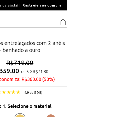
O
a de ajuda?
Rastreie sua compra
PAGAMENTO SEGU
os entrelaçados com 2 anéis
- banhado a ouro
R$
719.00
359.00
ou 5 X
R$
71.80
conomiza:
R$
360.00
(50%)
4.9 de 5 (
48
)
 1. Selecione o material