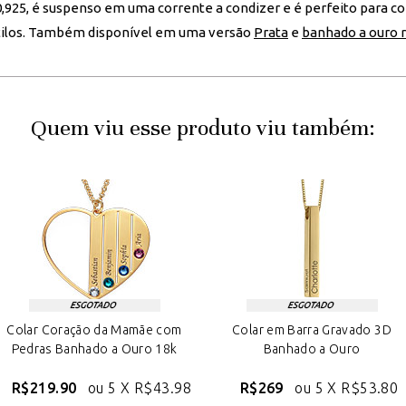
 0,925, é suspenso em uma corrente a condizer e é perfeito para 
stilos. Também disponível em uma versão
Prata
e
banhado a ouro 
Quem viu esse produto viu também:
Colar Coração da Mamãe com
Colar em Barra Gravado 3D
Pedras Banhado a Ouro 18k
Banhado a Ouro
R$219.90
ou 5 X
R$43.98
R$269
ou 5 X
R$53.80