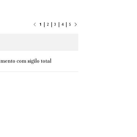
|
|
|
|
1
2
3
4
5
mento com sigilo total