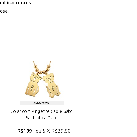
combinar com os
rose
.
Colar com Pingente Cão e Gato
Banhado a Ouro
R$199
ou 5 X
R$39.80