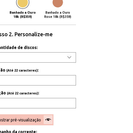
Banhado a Ouro
Banhado a Ouro
18k (R$359)
Rose 18k (R$359)
sso 2. Personalize-me
antidade de discos:
ição
:
(Até 22 caracteres)
ição
:
(Até 22 caracteres)
strar pré-visualização
manho da corrente
: