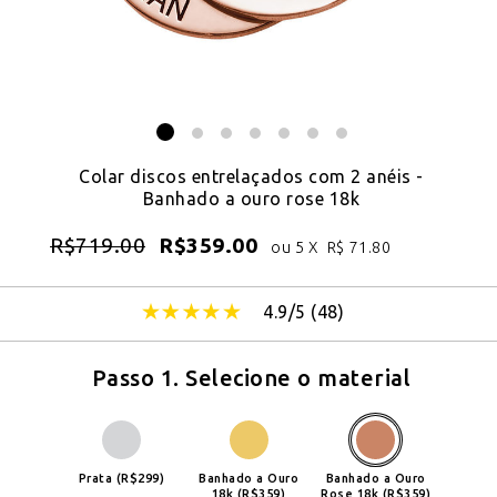
Colar discos entrelaçados com 2 anéis -
Banhado a ouro rose 18k
R$
719.00
R$
359.00
ou 5 X
R$
71.80
4.9/5 (
48
)
Passo 1. Selecione o material
Prata (R$299)
Banhado a Ouro
Banhado a Ouro
18k (R$359)
Rose 18k (R$359)