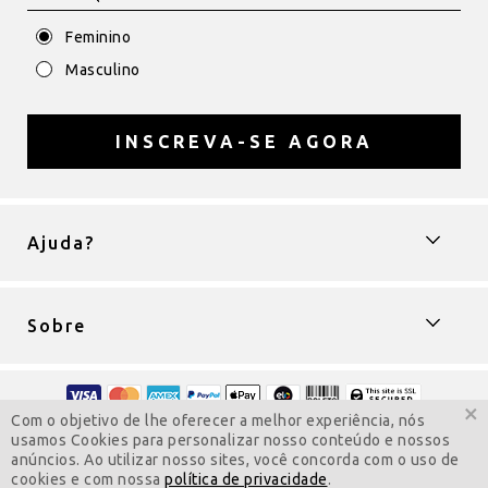
Feminino
Masculino
INSCREVA-SE AGORA
Ajuda?
Sobre
×
Com o objetivo de lhe oferecer a melhor experiência, nós
Copyright © 2009-2022 ColarComNome
usamos Cookies para personalizar nosso conteúdo e nossos
Todos os direitos reservados.
anúncios. Ao utilizar nosso sites, você concorda com o uso de
Visite a versão para computador
cookies e com nossa
política de privacidade
.