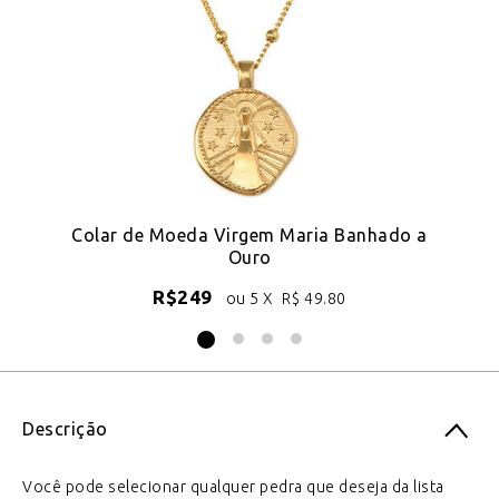
Colar de Moeda Virgem Maria Banhado a
C
Ouro
R$
249
ou 5 X
R$
49.80
Descrição
Você pode selecionar qualquer pedra que deseja da lista