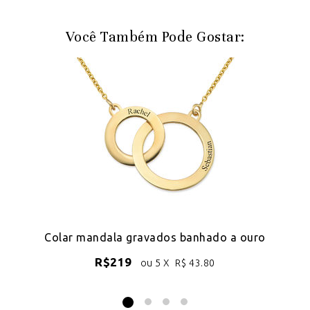
Você Também Pode Gostar:
18k
Colar mandala gravados banhado a ouro
R$
219
ou 5 X
R$
43.80