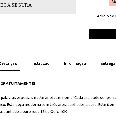
Mo
EGA SEGURA
Adicione
Descrição
Instrução
Informação
Entrega
l GRATUITAMENTE!
palavras especiais neste anel com nome! Cada aro pode ser pers
nico. Esta peça moderna tem três aros, banhados a ouro. Este it
a
,
banhado a ouro rose 18k
e
Ouro 10K
.