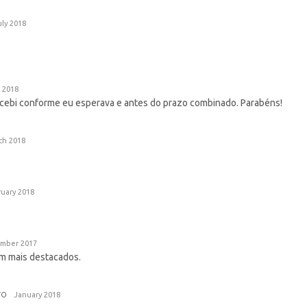
uly 2018
l 2018
ecebi conforme eu esperava e antes do prazo combinado. Parabéns!
ch 2018
uary 2018
mber 2017
em mais destacados.
ro
January 2018