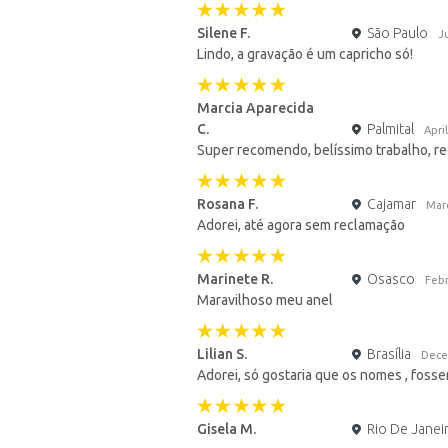
Silene F.
São Paulo
J
Lindo, a gravação é um capricho só!
Marcia Aparecida
C.
Palmital
Apri
Super recomendo, belíssimo trabalho, r
Rosana F.
Cajamar
Mar
Adorei, até agora sem reclamação
Marinete R.
Osasco
Febr
Maravilhoso meu anel
Lilian S.
Brasília
Dece
Adorei, só gostaria que os nomes , foss
Gisela M.
Rio De Janei