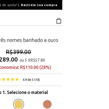
O
a de ajuda?
Rastreie sua compra
PAGAMENTO SEGU
três nomes banhado a ouro
R$
399.00
289.00
ou 5 X
R$
57.80
conomiza:
R$
110.00
(28%)
4.9 de 5 (
10
)
 1. Selecione o material