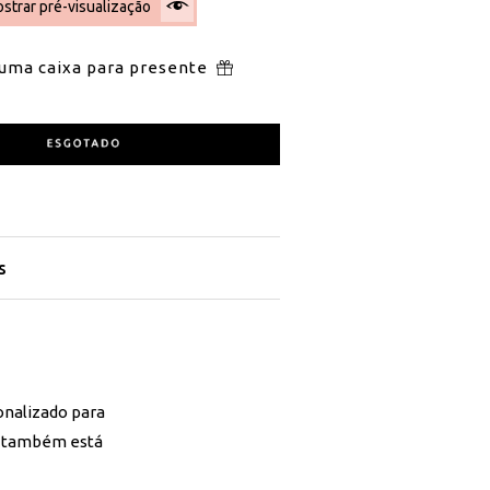
strar pré-visualização
 uma caixa para presente
s
onalizado para
em também está