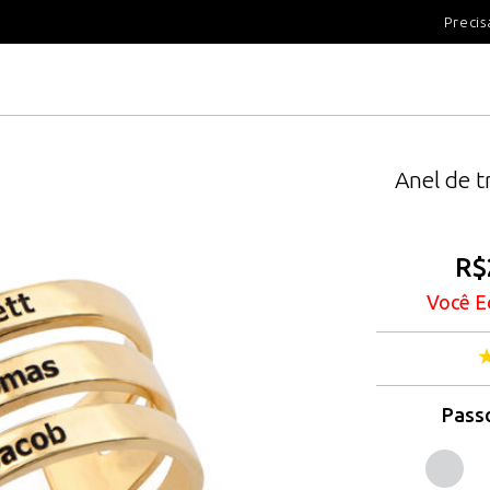
100 DIAS PARA DEVOLUÇÃ
Precis
Anel de 
R$
Você E
Passo