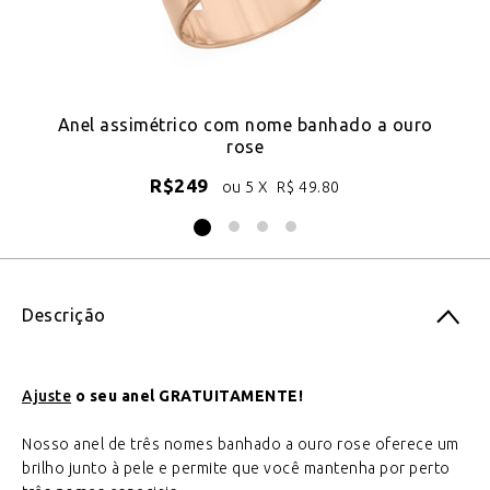
o a
Anel assimétrico com nome banhado a ouro
Co
rose
R$
249
ou 5 X
R$
49.80
Descrição
Ajuste
o seu anel GRATUITAMENTE!
Nosso anel de três nomes banhado a ouro rose oferece um
brilho junto à pele e permite que você mantenha por perto