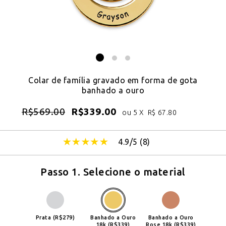
Colar de família gravado em forma de gota
banhado a ouro
R$
569.00
R$
339.00
ou 5 X
R$
67.80
4.9/5 (
8
)
Passo 1. Selecione o material
Prata (R$279)
Banhado a Ouro
Banhado a Ouro
18k (R$339)
Rose 18k (R$339)