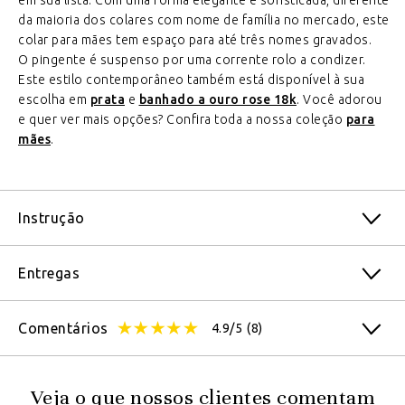
em sua lista. Com uma forma elegante e sofisticada, diferente
da maioria dos colares com nome de família no mercado, este
colar para mães tem espaço para até três nomes gravados.
O pingente é suspenso por uma corrente rolo a condizer.
Este estilo contemporâneo também está disponível à sua
escolha em
prata
e
banhado a ouro rose 18k
. Você adorou
e quer ver mais opções? Confira toda a nossa coleção
para
mães
.
Instrução
Entregas
Comentários
4.9/5
(8)
Veja o que nossos clientes comentam