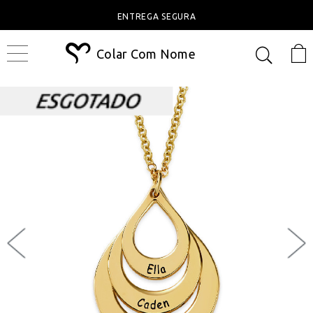
ENTREGA SEGURA
Colar Com Nome