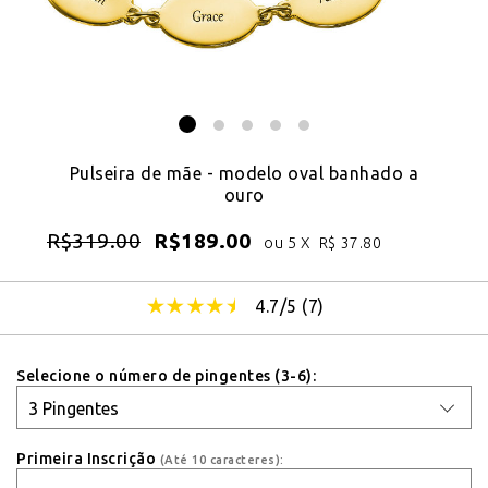
Pulseira de mãe - modelo oval banhado a
ouro
R$
319.00
R$
189.00
ou 5 X
R$
37.80
4.7/5 (
7
)
Selecione o número de pingentes (3-6):
Primeira Inscrição
(Até 10 caracteres):