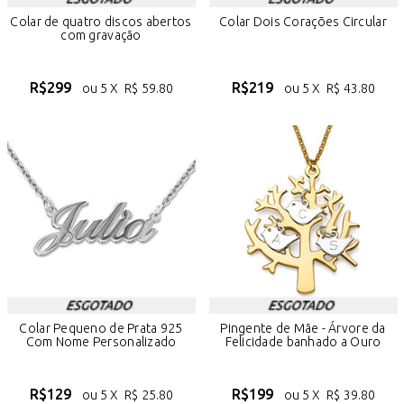
Colar de quatro discos abertos
Colar Dois Corações Circular
com gravação
R$
299
R$
219
ou 5 X
R$
59.80
ou 5 X
R$
43.80
Colar Pequeno de Prata 925
Pingente de Mãe - Árvore da
Com Nome Personalizado
Felicidade banhado a Ouro
R$
129
R$
199
ou 5 X
R$
25.80
ou 5 X
R$
39.80