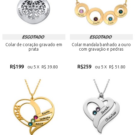
Colar de coração gravado em
Colar mandala banhado a ouro
prata
com gravação e pedras
R$
199
R$
259
ou 5 X
R$
39.80
ou 5 X
R$
51.80