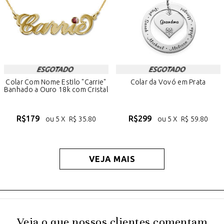
Colar Com Nome Estilo "Carrie"
Colar da Vovó em Prata
Banhado a Ouro 18k com Cristal
R$
179
R$
299
ou 5 X
R$
35.80
ou 5 X
R$
59.80
VEJA MAIS
Veja o que nossos clientes comentam