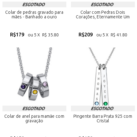
Colar de pedras gravado para
Colar com Pedras Dois
mães - Banhado a ouro
Corações, Eternamente Um
R$
179
R$
209
ou 5 X
R$
35.80
ou 5 X
R$
41.80
Colar de anel para mamãe com
Pingente Barra Prata 925 com
gravação
Cristal