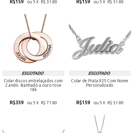
R$
159
R$
159
ou 5 X
R$
31.80
ou 5 X
R$
31.80
Colar discos entrelaçados com
Colar de Prata 925 Com Nome
2 anéis -Banhado a ouro rose
Personalizado
18k
R$
359
R$
159
ou 5 X
R$
71.80
ou 5 X
R$
31.80