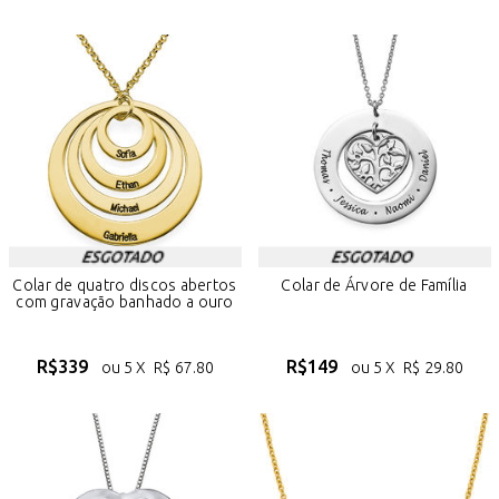
Colar de quatro discos abertos
Colar de Árvore de Família
com gravação banhado a ouro
R$
339
R$
149
ou 5 X
R$
67.80
ou 5 X
R$
29.80