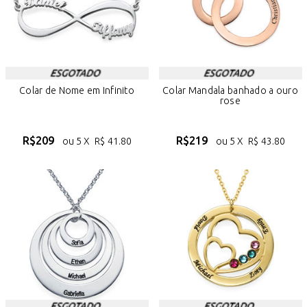
Colar de Nome em Infinito
Colar Mandala banhado a ouro
rose
R$
209
R$
219
ou 5 X
R$
41.80
ou 5 X
R$
43.80