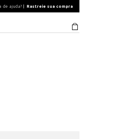
O
a de ajuda?
Rastreie sua compra
PAGAMENTO SEGU