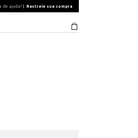
O
a de ajuda?
Rastreie sua compra
PAGAMENTO SEGU