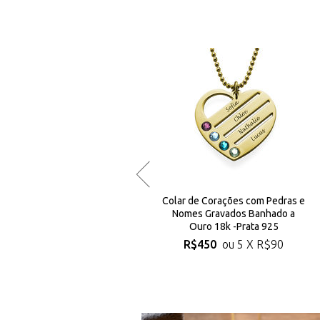
Colar de Nome em Infinito -Prata
Colar de Corações com Pedras e
925
Nomes Gravados Banhado a
Ouro 18k -Prata 925
R$240
ou 5 X
R$48
R$450
ou 5 X
R$90