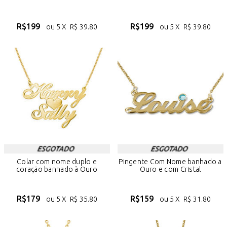
R$
199
R$
199
ou 5 X
R$
39.80
ou 5 X
R$
39.80
Colar com nome duplo e
Pingente Com Nome banhado a
coração banhado à Ouro
Ouro e com Cristal
R$
179
R$
159
ou 5 X
R$
35.80
ou 5 X
R$
31.80