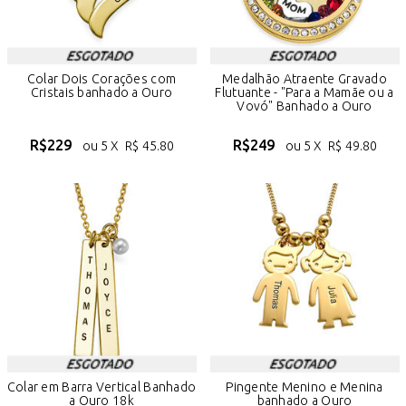
Colar Dois Corações com
Medalhão Atraente Gravado
Cristais banhado a Ouro
Flutuante - "Para a Mamãe ou a
Vovó" Banhado a Ouro
R$
229
R$
249
ou 5 X
R$
45.80
ou 5 X
R$
49.80
Colar em Barra Vertical Banhado
Pingente Menino e Menina
a Ouro 18k
banhado a Ouro