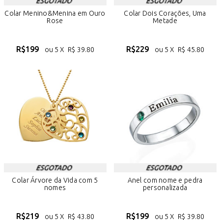
Colar Menino&Menina em Ouro
Colar Dois Corações, Uma
Rose
Metade
R$
199
R$
229
ou 5 X
R$
39.80
ou 5 X
R$
45.80
Colar Árvore da Vida com 5
Anel com nome e pedra
nomes
personalizada
R$
219
R$
199
ou 5 X
R$
43.80
ou 5 X
R$
39.80