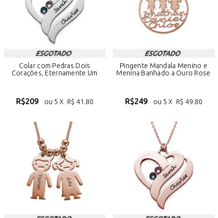
Colar com Pedras Dois
Pingente Mandala Menino e
Corações, Eternamente Um
Menina Banhado a Ouro Rose
R$
209
R$
249
ou 5 X
R$
41.80
ou 5 X
R$
49.80