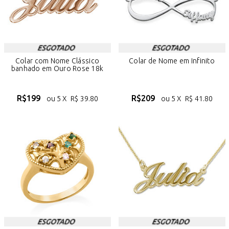
Colar com Nome Clássico
Colar de Nome em Infinito
banhado em Ouro Rose 18k
R$
199
R$
209
ou 5 X
R$
39.80
ou 5 X
R$
41.80