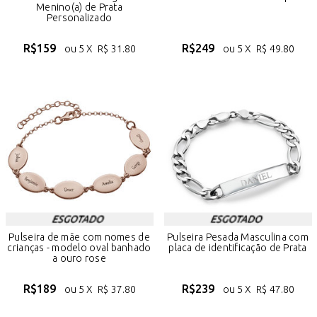
Menino(a) de Prata
Personalizado
R$
159
R$
249
ou 5 X
R$
31.80
ou 5 X
R$
49.80
Pulseira de mãe com nomes de
Pulseira Pesada Masculina com
crianças - modelo oval banhado
placa de identificação de Prata
a ouro rose
R$
189
R$
239
ou 5 X
R$
37.80
ou 5 X
R$
47.80