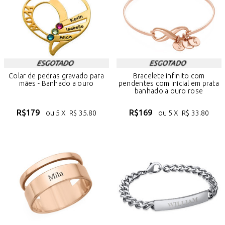
Colar de pedras gravado para
Bracelete infinito com
mães - Banhado a ouro
pendentes com inicial em prata
banhado a ouro rose
R$
179
R$
169
ou 5 X
R$
35.80
ou 5 X
R$
33.80