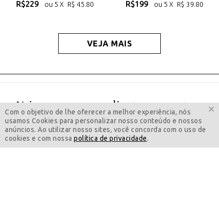
R$
229
R$
199
ou 5 X
R$
45.80
ou 5 X
R$
39.80
VEJA MAIS
Veja o que nossos clientes comentam
×
Com o objetivo de lhe oferecer a melhor experiência, nós
usamos Cookies para personalizar nosso conteúdo e nossos
"Realmente muito satisfeita. Literalmente uma
anúncios. Ao utilizar nosso sites, você concorda com o uso de
cookies e com nossa
política de privacidade
.
joia."
Fatima L. - Recife, Brasil
Satisfação do Cliente Garantida