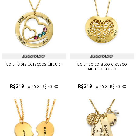
Colar Dois Corações Circular
Colar de coração gravado
banhado a ouro
R$
219
R$
219
ou 5 X
R$
43.80
ou 5 X
R$
43.80