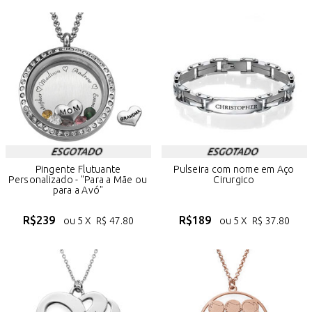
Pingente Flutuante
Pulseira com nome em Aço
Personalizado - "Para a Mãe ou
Cirurgico
para a Avó"
R$
239
R$
189
ou 5 X
R$
47.80
ou 5 X
R$
37.80