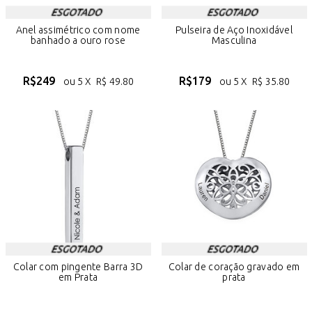
Anel assimétrico com nome
Pulseira de Aço Inoxidável
banhado a ouro rose
Masculina
R$
249
R$
179
ou 5 X
R$
49.80
ou 5 X
R$
35.80
Colar com pingente Barra 3D
Colar de coração gravado em
em Prata
prata