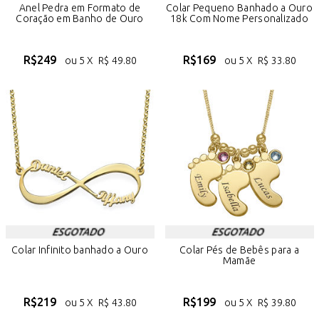
Anel Pedra em Formato de
Colar Pequeno Banhado a Ouro
Coração em Banho de Ouro
18k Com Nome Personalizado
R$
249
R$
169
ou 5 X
R$
49.80
ou 5 X
R$
33.80
Colar Infinito banhado a Ouro
Colar Pés de Bebês para a
Mamãe
R$
219
R$
199
ou 5 X
R$
43.80
ou 5 X
R$
39.80