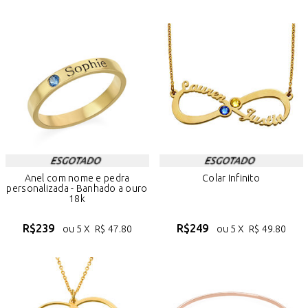
Anel com nome e pedra
Colar Infinito
personalizada - Banhado a ouro
18k
R$
239
R$
249
ou 5 X
R$
47.80
ou 5 X
R$
49.80