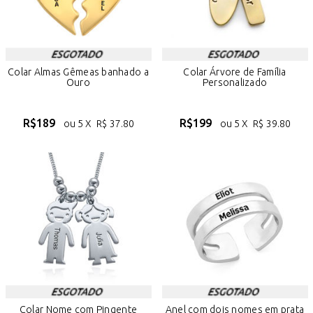
Colar Almas Gêmeas banhado a
Colar Árvore de Família
Ouro
Personalizado
R$
189
R$
199
ou 5 X
R$
37.80
ou 5 X
R$
39.80
Colar Nome com Pingente
Anel com dois nomes em prata