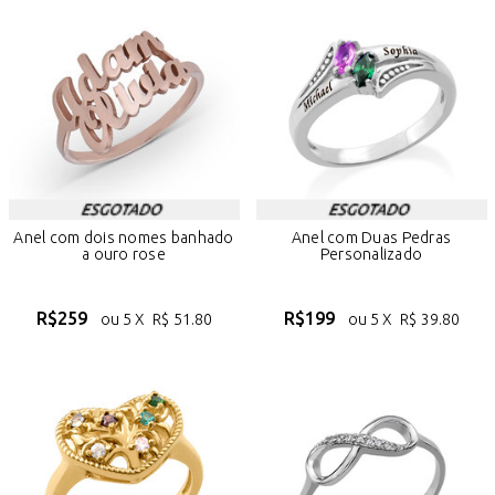
Anel com dois nomes banhado
Anel com Duas Pedras
a ouro rose
Personalizado
R$
259
R$
199
ou 5 X
R$
51.80
ou 5 X
R$
39.80