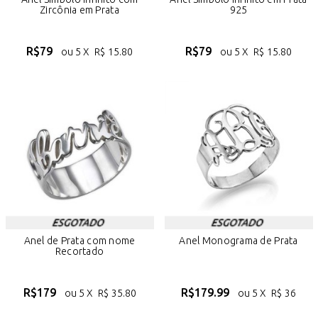
Zircônia em Prata
925
R$
79
R$
79
ou 5 X
R$
15.80
ou 5 X
R$
15.80
Anel de Prata com nome
Anel Monograma de Prata
Recortado
R$
179
R$
179.99
ou 5 X
R$
35.80
ou 5 X
R$
36