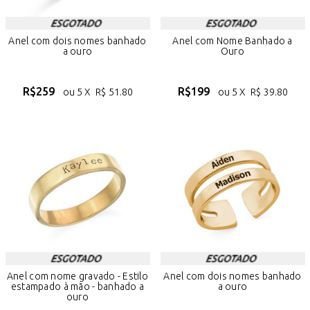
Anel com dois nomes banhado
Anel com Nome Banhado a
a ouro
Ouro
R$
259
R$
199
ou 5 X
R$
51.80
ou 5 X
R$
39.80
Anel com nome gravado - Estilo
Anel com dois nomes banhado
estampado à mão - banhado a
a ouro
ouro