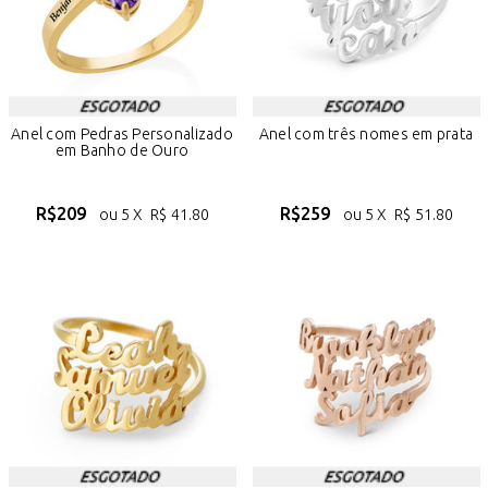
Anel com Pedras Personalizado
Anel com três nomes em prata
em Banho de Ouro
R$
209
R$
259
ou 5 X
R$
41.80
ou 5 X
R$
51.80