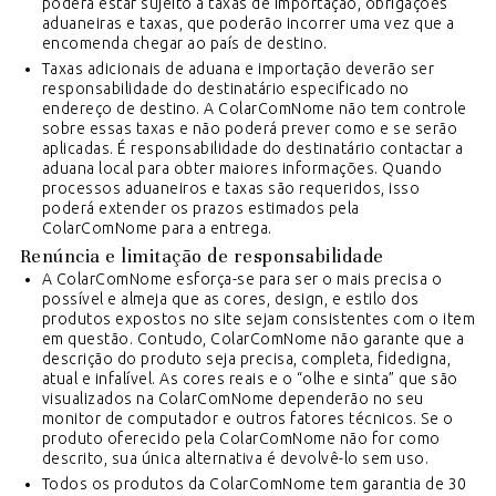
poderá estar sujeito a taxas de importação, obrigações
aduaneiras e taxas, que poderão incorrer uma vez que a
encomenda chegar ao país de destino.
Taxas adicionais de aduana e importação deverão ser
responsabilidade do destinatário especificado no
endereço de destino. A ColarComNome não tem controle
sobre essas taxas e não poderá prever como e se serão
aplicadas. É responsabilidade do destinatário contactar a
aduana local para obter maiores informações. Quando
processos aduaneiros e taxas são requeridos, isso
poderá extender os prazos estimados pela
ColarComNome para a entrega.
Renúncia e limitação de responsabilidade
A ColarComNome esforça-se para ser o mais precisa o
possível e almeja que as cores, design, e estilo dos
produtos expostos no site sejam consistentes com o item
em questão. Contudo, ColarComNome não garante que a
descrição do produto seja precisa, completa, fidedigna,
atual e infalível. As cores reais e o “olhe e sinta” que são
visualizados na ColarComNome dependerão no seu
monitor de computador e outros fatores técnicos. Se o
produto oferecido pela ColarComNome não for como
descrito, sua única alternativa é devolvê-lo sem uso.
Todos os produtos da ColarComNome tem garantia de 30