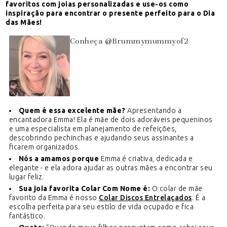
favoritos com joias personalizadas e use-os como
inspiração para encontrar o presente perfeito para o Dia
das Mães!
Conheça @Brummymummyof2
Quem é essa excelente mãe?
Apresentando a
encantadora Emma! Ela é mãe de dois adoráveis pequeninos
e uma especialista em planejamento de refeições,
descobrindo pechinchas e ajudando seus assinantes a
ficarem organizados.
Nós a amamos porque
Emma é criativa, dedicada e
elegante - e ela adora ajudar as outras mães a encontrar seu
lugar feliz.
Sua joia favorita Colar Com Nome é:
O colar de mãe
favorito da Emma é nosso
Colar Discos Entrelaçados
. É a
escolha perfeita para seu estilo de vida ocupado e fica
fantástico.