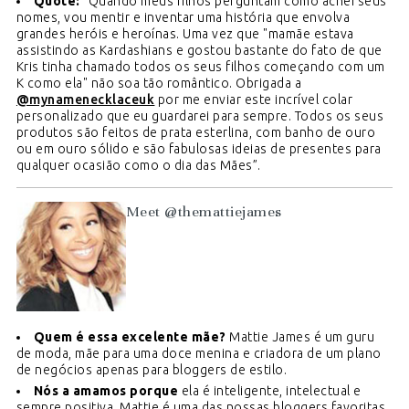
Quote:
“Quando meus filhos perguntam como achei seus
nomes, vou mentir e inventar uma história que envolva
grandes heróis e heroínas. Uma vez que "mamãe estava
assistindo as Kardashians e gostou bastante do fato de que
Kris tinha chamado todos os seus filhos começando com um
K como ela" não soa tão romântico. Obrigada a
@mynamenecklaceuk
por me enviar este incrível colar
personalizado que eu guardarei para sempre. Todos os seus
produtos são feitos de prata esterlina, com banho de ouro
ou em ouro sólido e são fabulosas ideias de presentes para
qualquer ocasião como o dia das Mães”.
Meet @themattiejames
Quem é essa excelente mãe?
Mattie James é um guru
de moda, mãe para uma doce menina e criadora de um plano
de negócios apenas para bloggers de estilo.
Nós a amamos porque
ela é inteligente, intelectual e
sempre positiva. Mattie é uma das nossas bloggers favoritas.