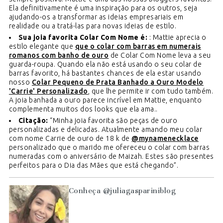
Ela definitivamente é uma inspiração para os outros, seja
ajudando-os a transformar as ideias empresariais em
realidade ou a tratá-las para novas ideias de estilo.
Sua joia favorita Colar Com Nome é:
: Mattie aprecia o
estilo elegante que
que o colar com barras em numerais
romanos com banho de ouro
de Colar Com Nome leva a seu
guarda-roupa. Quando ela não está usando o seu colar de
barras favorito, há bastantes chances de ela estar usando
nosso
Colar Pequeno de Prata Banhado a Ouro Modelo
'Carrie' Personalizado
, que lhe permite ir com tudo também.
A joia banhada a ouro parece incrível em Mattie, enquanto
complementa muitos dos looks que ela ama..
Citação:
“Minha joia favorita são peças de ouro
personalizadas e delicadas. Atualmente amando meu colar
com nome Carrie de ouro de 18 k de
@mynamenecklace
personalizado que o marido me ofereceu o colar com barras
numeradas com o aniversário de Maizah. Estes são presentes
perfeitos para o Dia das Mães que está chegando”.
Conheça @juliagaspariniblog