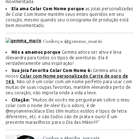
movimentada.
Ela ama Colar Com Nome porque
as joias personalizadas
de Colar Com Nome mantêm seus entes queridos em seu
coração, mesmo quando seu cronograma de produção está
bem movimentado.
Conheça @gemma_marin
Nós a amamos porque
Gemma adora ser ativa e leva
Alexandra para todos os tipos de aventuras. Ela é
verdadeiramente uma inspiração!
Sua joia favorita Colar Com Nome é:
Gemma ama o
nosso
Colar com Nome personalizado Carrie de ouro de
14 k
. Não só é um colar com um nome perfeito para usar com
muitas de suas roupas favoritas, mantém Alexandra perto de
seu coração, não importa onde a vida a leve.
Citação:
“Muitos de vocês me perguntaram sobre o meu
colar com o nome de Alex! Eu o adoro, é de
@mynamenecklace Eles têm muitos estilos e tipos de letra
diferentes, etc. e são todos são de prata e ouro! É um
presente maravilhoso para o Dia das Mães!!!!”
Conheça @ariba_pervaiz