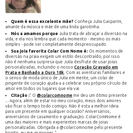
Quem é essa excelente mãe?
Conheça Julia Gasparini,
amante da música e mãe de uma linda garotinha.
Nós a amamos porque
Julia trata de abraçar a diversão na
vida, e ela nos lembra que cada momento - mesmo os mais
simples - pode ser completamente despreocupado.
Sua joia favorita Colar Com Nome é:
Os momentos de
diversão na praia exigem um estilo descontraído, por isso
não é nenhuma surpresa que Julia desfrute de usar joias
personalizadas, incluindo o nosso
Coração Gravado em
Prata e Banhado a Ouro 18k
. Com as aventuras familiares e
o senso de moda único de Julia em mente, um colar de
pingente de coração ajuda-a a celebrar seu próprio círculo de
amor em todos os lugares que ela vai.
Citação :
” O
@colarcomnome
me deu um ótimo presente
... Agora, além de estar no meu coração, meus dois amores
vão ficar o tempo todo comigo. Não é esta a melhor ideia
para um presente em qualquer ocasião? Aniversários,
aniversários de casamento e graduação. ColarComNome é
uma das maiores e mais experientes marcas de joias
personalizadas. Obrigada a @colarcomnome pelo presente
bonito, eu me apaixonei. ”