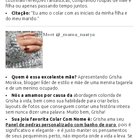
cozinham refeições fantásticas, comprando roupas de mãe e
filha ou apenas passando tempo juntos.
Citação:
“Eu amo o colar com as iniciais da minha filha e
do meu marido.”
Meet @_mama_nastya
Quem é essa excelente mãe?
Apresentando Grisha
Moskva, blogger líder de estilo e mãe de uma menina tagarela
e de um menino ocupado.
Nós a amamos por causa da
abordagem colorida de
Grisha à vida, bem como sua habilidade para criar belos
layouts de fotos que conseguem contar uma história inteira
sem nunca dizer uma palavra. Muito bem, Grisha!
Sua joia favorita Colar Com Nome é:
Grisha ama seu
Panel de pedras personalizado com banho de ouro
, pois é
significativo e elegante - e é justo manter os pensamentos
de seus pequeninos perto, não importa onde a vida a leva. Se