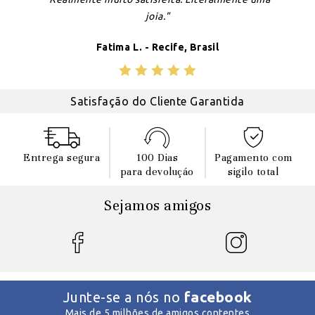
joia."
Fatima L. - Recife, Brasil
Satisfação do Cliente Garantida
Entrega segura
100 Dias
Pagamento com
para devoluçáo
sigilo total
Sejamos amigos
facebook
Junte-se a nós no
Mais de 5 milhões de amigos contentes