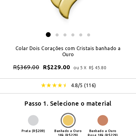
Colar Dois Corações com Cristais banhado a
Ouro
R$
369.00
R$
229.00
ou 5 X
R$
45.80
4.8/5 (
116
)
Passo 1. Selecione o material
Prata (R$209)
Banhado a Ouro
Banhado a Ouro
18k (R$229)
Rose 18k (R$229)