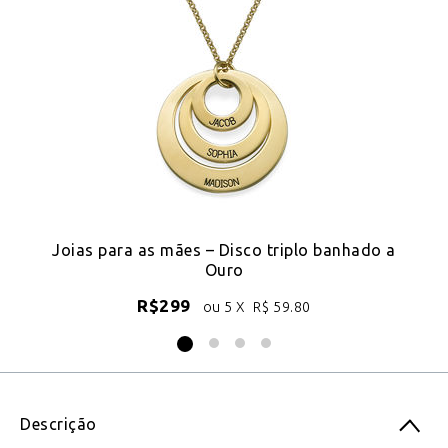
Joias para as mães – Disco triplo banhado a
Co
Ouro
R$
299
ou 5 X
R$
59.80
Descrição