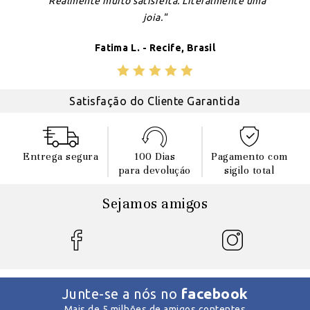
"Realmente muito satisfeita. Literalmente uma
joia."
Fatima L. - Recife, Brasil
Satisfação do Cliente Garantida
Entrega segura
100 Dias
Pagamento com
para devoluçáo
sigilo total
Sejamos amigos
facebook
Junte-se a nós no
Mais de 5 milhões de amigos contentes