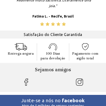
"Realmente muito satisfeita. Literalmente uma
joia."
Fatima L. - Recife, Brasil
Satisfação do Cliente Garantida
Entrega segura
100 Dias
Pagamento com
para devoluçáo
sigilo total
Sejamos amigos
facebook
Junte-se a nós no
Mais de 5 milhões de amigos contentes