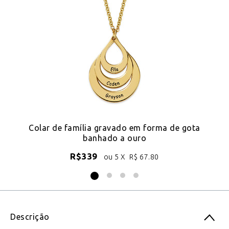
ro
Colar de família gravado em forma de gota
banhado a ouro
R$
339
ou 5 X
R$
67.80
Descrição