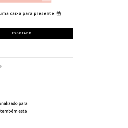
 uma caixa para presente
s
onalizado para
em também está