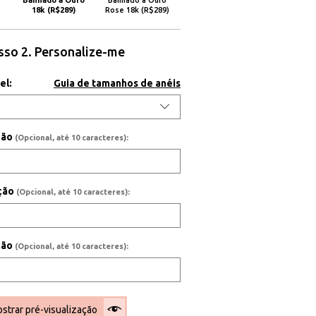
Banhado a Ouro
Banhado a Ouro
18k (R$289)
Rose 18k (R$289)
sso 2. Personalize-me
el:
Guia de tamanhos de anéis
ição
(Opcional, até 10 caracteres):
ição
(Opcional, até 10 caracteres):
ição
(Opcional, até 10 caracteres):
strar pré-visualização