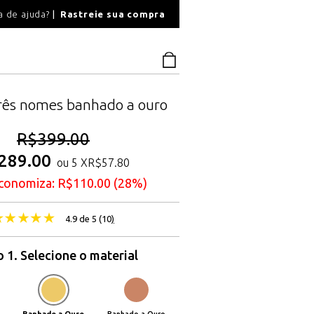
O
a de ajuda?
Rastreie sua compra
PAGAMENTO SEGU
três nomes banhado a ouro
R$
399.00
289.00
ou 5 X
R$
57.80
conomiza:
R$
110.00
(28%)
4.9 de 5 (
10
)
 1. Selecione o material