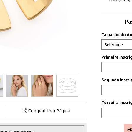
Prata (R$269)
Pa
Tamanho do An
Primeira inscr
Segunda inscr
Terceira inscr
Compartilhar Página
Mo