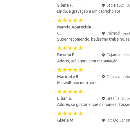
Silene F.
São Paulo
J
Lindo, a gravação é um capricho só!
Marcia Aparecida
C.
Palmital
Apri
Super recomendo, belíssimo trabalho, r
Rosana F.
Cajamar
Mar
Adorei, até agora sem reclamação
Marinete R.
Osasco
Febr
Maravilhoso meu anel
Lilian S.
Brasília
Dece
Adorei, só gostaria que os nomes , foss
Gisela M.
Rio De Janei