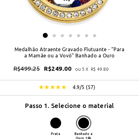
Medalhão Atraente Gravado Flutuante - "Para
a Mamãe ou a Vovó" Banhado a Ouro
R$
499.25
R$
249.00
ou 5 X
R$
49.80
4.9/5 (
57
)
Passo 1. Selecione o material
Prata
Banhado a
Ouro 18k