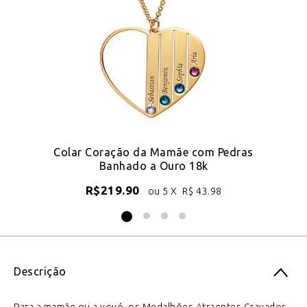
18k
Colar Coração da Mamãe com Pedras
Co
Banhado a Ouro 18k
R$
219.90
ou 5 X
R$
43.98
Descrição