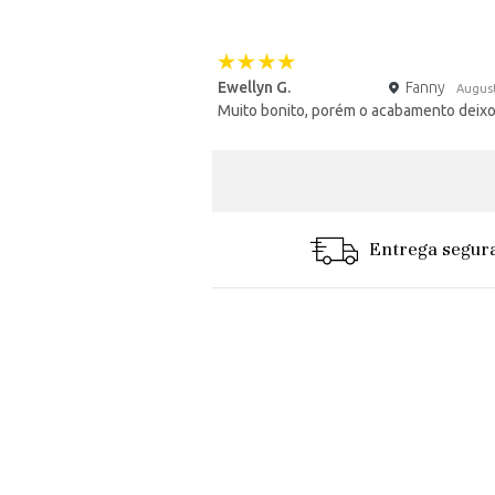
Ewellyn G.
Fanny
Augus
Muito bonito, porém o acabamento deixo
Entrega segur
"Produto de excelente qualidade... Muito lind
Luiz carlos B. - Curitiba, Brasil