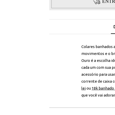
ENTR
Colares banhados a
movimentos e o bri
Ouro é a escolha i
cada um com sua pró
acessório para usa
corrente de caixa 
lei
ou
18k banhado 
que você vai adorar