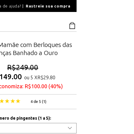
O
a de ajuda?
Rastreie sua compra
PAGAMENTO SEGU
 Mamãe com Berloques das
anças Banhado a Ouro
R$
249.00
149.00
ou 5 X
R$
29.80
conomiza:
R$
100.00
(40%)
4 de 5 (
1
)
ero de pingentes (1 a 5):