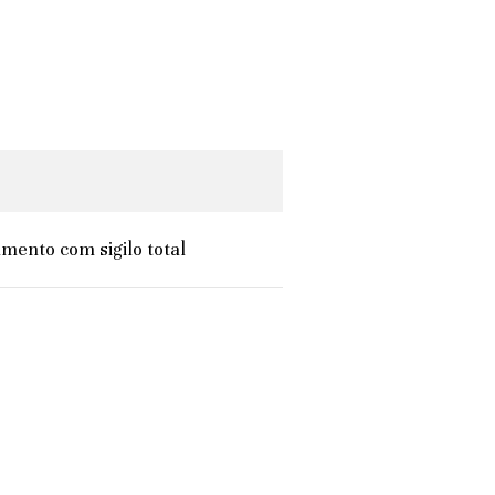
mento com sigilo total
"Produto lindo, atendeu as minhas ex
Rafaela M. - Recife, Brasil