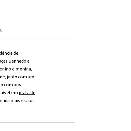
s
ndância de
nças Banhado a
menino e menina,
ade, junto com um
eto com uma
onível em
prata de
ainda mais estilos