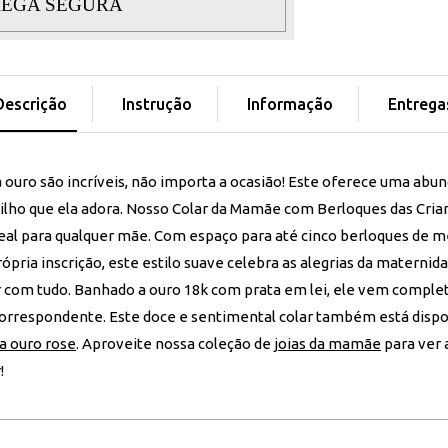
EGA SEGURA
Descrição
Instrução
Informação
Entrega
 ouro são incríveis, não importa a ocasião! Este oferece uma abu
lho que ela adora. Nosso Colar da Mamãe com Berloques das Cria
deal para qualquer mãe. Com espaço para até cinco berloques de 
pria inscrição, este estilo suave celebra as alegrias da maternid
r com tudo. Banhado a ouro 18k com prata em lei, ele vem compl
correspondente. Este doce e sentimental colar também está disp
a ouro rose
. Aproveite nossa coleção de
joias da mamãe
para ver 
!