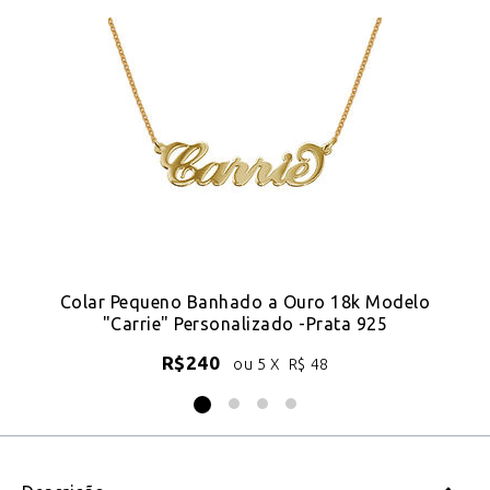
18k
Colar Pequeno Banhado a Ouro 18k Modelo
C
"Carrie" Personalizado -Prata 925
R$
240
ou 5 X
R$
48