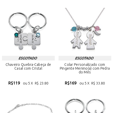
Chaveiro Quebra-Cabeça de
Colar Personalizado com
Casal com Cristal
Pingente Menino(a) com Pedra
do Mês
R$
119
R$
169
ou 5 X
R$
23.80
ou 5 X
R$
33.80