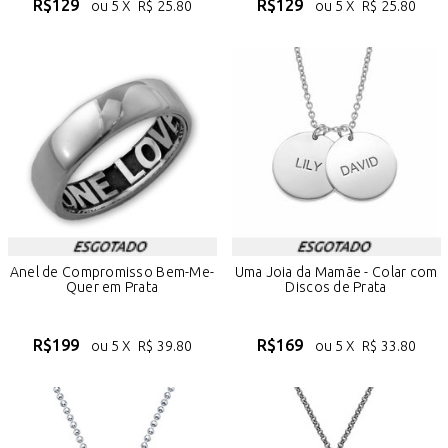
R$
129
R$
129
ou 5 X
R$
25.80
ou 5 X
R$
25.80
Anel de Compromisso Bem-Me-
Uma Joia da Mamãe - Colar com
Quer em Prata
Discos de Prata
R$
199
R$
169
ou 5 X
R$
39.80
ou 5 X
R$
33.80