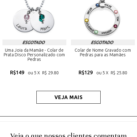
Uma Joia da Mamãe - Colar de
Colar de Nome Gravado com
Prata Disco Personalizado com
Pedras para as Mamães
Pedras
R$
149
R$
129
ou 5 X
R$
29.80
ou 5 X
R$
25.80
VEJA MAIS
Veja o que nossos clientes comentam