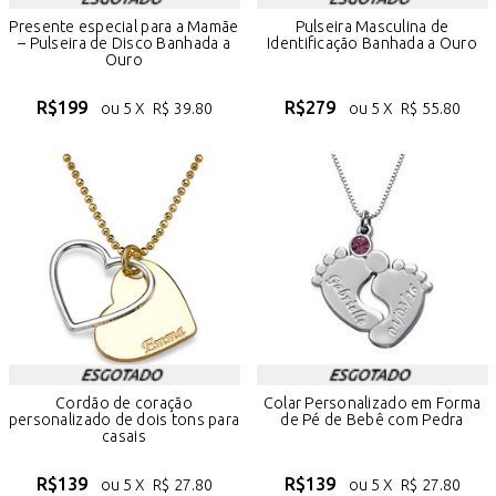
Presente especial para a Mamãe
Pulseira Masculina de
– Pulseira de Disco Banhada a
Identificação Banhada a Ouro
Ouro
R$
199
R$
279
ou 5 X
R$
39.80
ou 5 X
R$
55.80
Cordão de coração
Colar Personalizado em Forma
personalizado de dois tons para
de Pé de Bebê com Pedra
casais
R$
139
R$
139
ou 5 X
R$
27.80
ou 5 X
R$
27.80