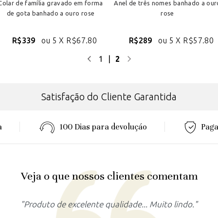
Colar de família gravado em forma
Anel de três nomes banhado a our
de gota banhado a ouro rose
rose
R$339
ou 5 X
R$67.80
R$289
ou 5 X
R$57.80
1
|
2
Satisfação do Cliente Garantida
a
100 Dias para devoluçáo
Paga
Veja o que nossos clientes comentam
celente qualidade... Muito lindo."