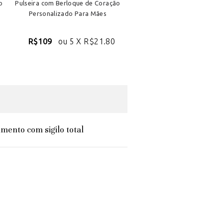
o
Pulseira com Berloque de Coração
Personalizado Para Mães
R$109
ou 5 X
R$21.80
mento com sigilo total
"Produ