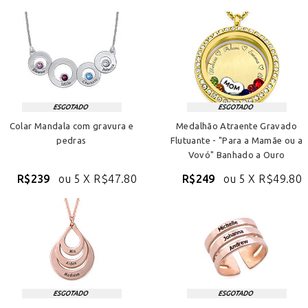
Colar Mandala com gravura e
Medalhão Atraente Gravado
pedras
Flutuante - "Para a Mamãe ou a
Vovó" Banhado a Ouro
R$239
ou 5 X
R$47.80
R$249
ou 5 X
R$49.80