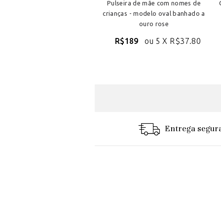
Pulseira de mãe com nomes de
crianças - modelo oval banhado a
ouro rose
R$189
ou 5 X
R$37.80
Entrega segur
"Produto de ex