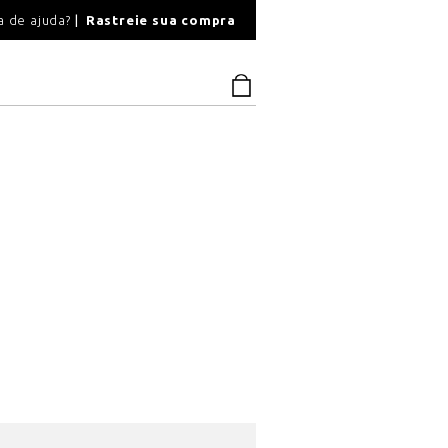
O
a de ajuda?
Rastreie sua compra
PAGAMENTO SEGU