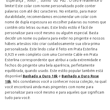
“Esperança”, “Amor”, “Sonho” ou “Paz”. O céu é realmente o
limite! Este colar com nome personalizado pode conter
palavras com até dez caracteres. No entanto, para maior
durabilidade, recomendamos encomendar um colar com
nome de dupla espessura ao escolher palavras ou nomes que
contêm oito letras ou mais. Este lindo estilo é fácil de
personalizar para você mesmo ou alguém especial. Basta
decidir um nome ou palavra para exibir no pingente e nossos
hábeis artesãos irão criar cuidadosamente sua obra-prima
personalizada. Este lindo colar é feito em Prata Esterlina
0,925 e vem completo com uma Corrente Cable em Prata
Esterlina correspondente que atribui a cada extremidade e
fechos do pingente uma bela aparência, perfeitamente
equilibrada, quando usado. Este estilo popular também está
disponível
Banhado a Ouro 18k
e
Banhado a Ouro Rose
18k
. Nós convidamos você a conhecer nossa coleção, na qual
você encontrará ainda mais pingentes com nome para
personalizar para você mesmo e para aqueles que significam
tudo para você.