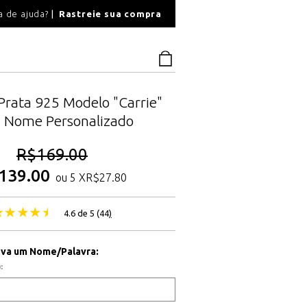
O
a de ajuda?
Rastreie sua compra
PAGAMENTO SEGU
 Prata 925 Modelo "Carrie"
 Nome Personalizado
R$
169.00
139.00
ou 5 X
R$
27.80
4.6 de 5 (
44
)
eva um Nome/Palavra:
: