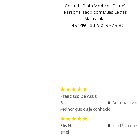
Colar de Prata Modelo "Carrie"
Personalizado com Duas Letras
Maiúsculas
R$149
ou 5 X
R$29.80
Francisco De Assis
S.
Aratuba
Feb
Melhor que eu já conhecie
Elis N.
São Paulo
F
amei