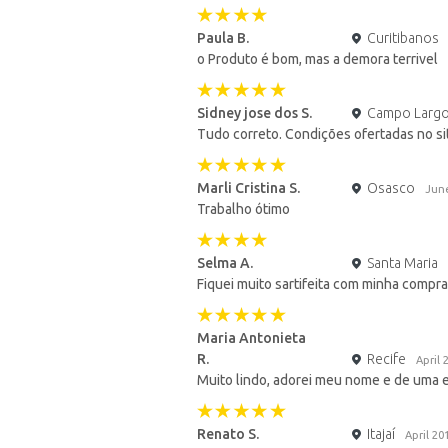
Paula B.
Curitibanos
o Produto é bom, mas a demora terrivel
Sidney jose dos S.
Campo Larg
Tudo correto. Condições ofertadas no s
Marli Cristina S.
Osasco
Jun
Trabalho ótimo
Selma A.
Santa Maria
Fiquei muito sartifeita com minha comp
Maria Antonieta
R.
Recife
April 
Muito lindo, adorei meu nome e de uma 
Renato S.
Itajaí
April 20