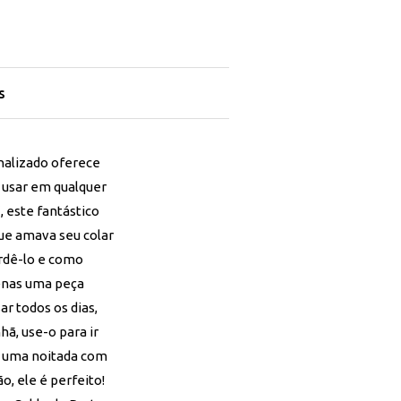
s
nalizado oferece
a usar em qualquer
, este fantástico
ue amava seu colar
erdê-lo e como
enas uma peça
r todos os dias,
ã, use-o para ir
m uma noitada com
o, ele é perfeito!