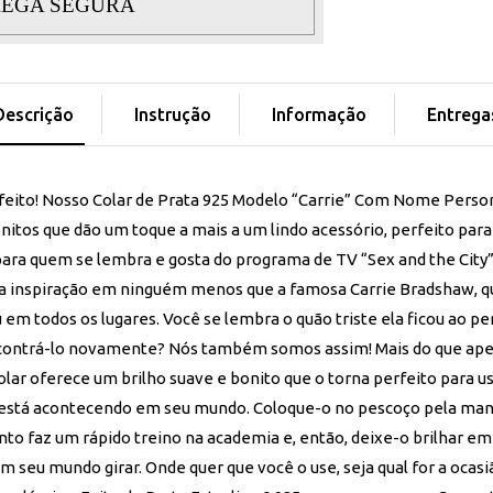
EGA SEGURA
Descrição
Instrução
Informação
Entrega
eito! Nosso Colar de Prata 925 Modelo “Carrie” Com Nome Perso
nitos que dão um toque a mais a um lindo acessório, perfeito par
 para quem se lembra e gosta do programa de TV “Sex and the City”
ua inspiração em ninguém menos que a famosa Carrie Bradshaw, q
em todos os lugares. Você se lembra o quão triste ela ficou ao p
ontrá-lo novamente? Nós também somos assim! Mais do que ap
ar oferece um brilho suave e bonito que o torna perfeito para usa
está acontecendo em seu mundo. Coloque-o no pescoço pela manh
nto faz um rápido treino na academia e, então, deixe-o brilhar e
 seu mundo girar. Onde quer que você o use, seja qual for a ocasiã