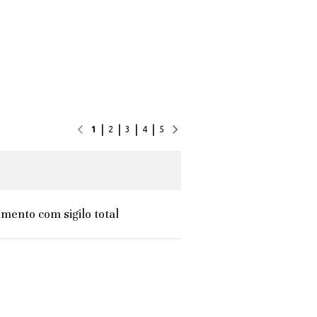
|
|
|
|
1
2
3
4
5
mento com sigilo total