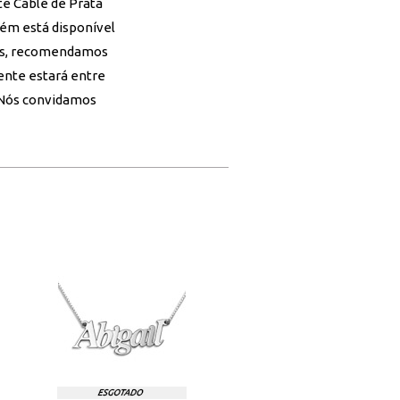
te Cable de Prata
bém está disponível
ais, recomendamos
ente estará entre
 Nós convidamos