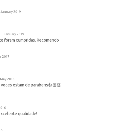
January 2019
o
January 2019
ite foram cumpridas. Recomendo
e 2017
May 2016
ra voces estam de parabens👍👏👏
2016
excelente qualidade!
16