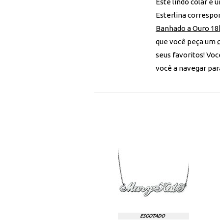
Este lindo colar é 
Esterlina correspo
Banhado a Ouro 18
que você peça um
seus favoritos! V
você a navegar par