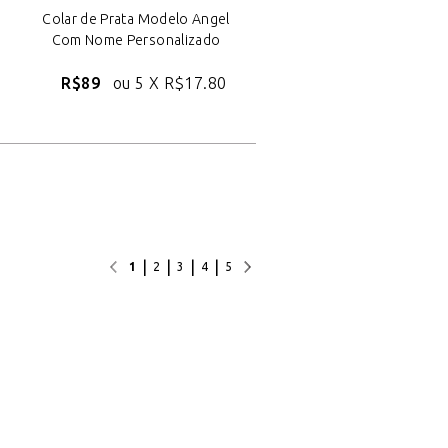
Colar de Prata Modelo Angel
Com Nome Personalizado
R$89
ou 5 X
R$17.80
|
|
|
|
1
2
3
4
5