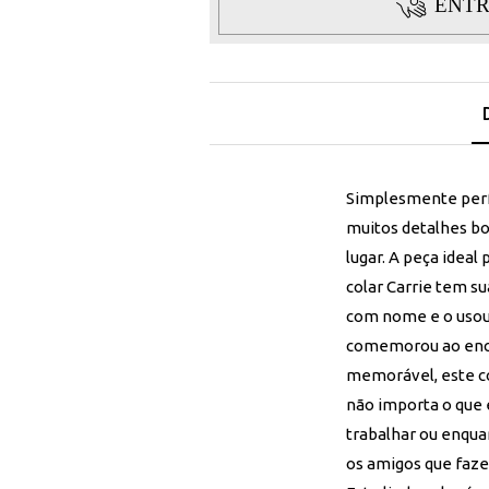
ENTR
Simplesmente perf
muitos detalhes bo
lugar. A peça ideal
colar Carrie tem s
com nome e o usou 
comemorou ao enc
memorável, este col
não importa o que 
trabalhar ou enqua
os amigos que fazem