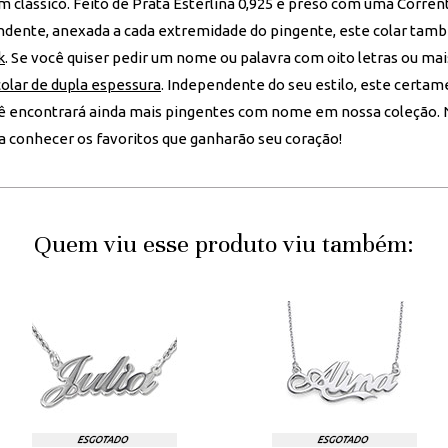
um clássico. Feito de Prata Esterlina 0,925 e preso com uma Corren
ndente, anexada a cada extremidade do pingente, este colar tam
k
. Se você quiser pedir um nome ou palavra com oito letras ou m
colar de dupla espessura
. Independente do seu estilo, este certam
ocê encontrará ainda mais pingentes com nome em nossa coleção.
a conhecer os favoritos que ganharão seu coração!
Quem viu esse produto viu também: