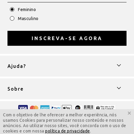
Feminino
Masculino
INSCREVA-SE AGORA
Ajuda?
Sobre
×
Com o objetivo de lhe oferecer a melhor experiência, nós
Copyright © 2009-2022 ColarComNome
usamos Cookies para personalizar nosso conteúdo e nossos
Todos os direitos reservados.
anúncios. Ao utilizar nosso sites, você concorda com o uso de
Visite a versão para computador
cookies e com nossa
política de privacidade
.