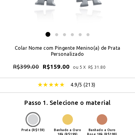
Colar Nome com Pingente Menino(a) de Prata
Personalizado
R$
399.00
R$
159.00
ou 5 X
R$
31.80
4.9/5 (
213
)
Passo 1. Selecione o material
Prata (R$159)
Banhado a Ouro
Banhado a Ouro
18k (R$199)
Rose 18k (R$199)