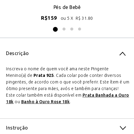
ro
Pés de Bebê
B
R$
159
ou 5 X
R$
31.80
Descrição
Inscreva o nome de quem você ama neste Pingente
Menino(a) de
Prata 925
. Cada colar pode conter diversos
pingentes, de acordo com o que você preferir. Este ítem é um
ótimo presente para mães, avós e também para crianças!
Este colar também está disponível em
Prata Banhada a Ouro
18k
ou
Banho à Ouro Rose 18k
.
Instrução