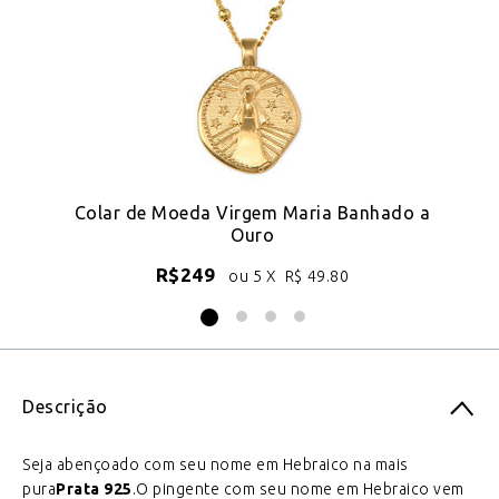
Colar de Moeda Virgem Maria Banhado a
C
Ouro
R$
249
ou 5 X
R$
49.80
Descrição
Seja abençoado com seu nome em Hebraico na mais
pura
Prata 925
.O pingente com seu nome em Hebraico vem