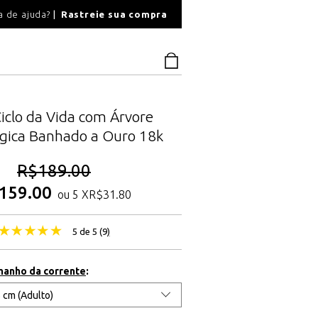
O
a de ajuda?
Rastreie sua compra
PAGAMENTO SEGU
Ciclo da Vida com Árvore
gica Banhado a Ouro 18k
R$
189.00
159.00
ou 5 X
R$
31.80
5 de 5 (
9
)
manho da corrente
: