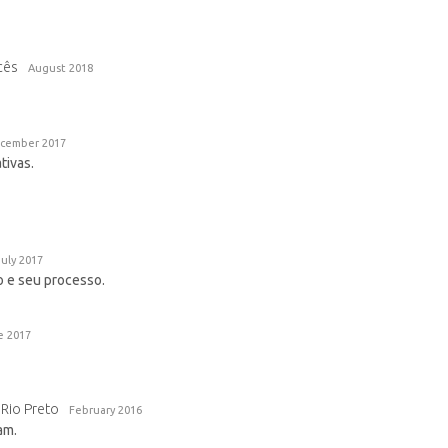
cês
August 2018
cember 2017
tivas.
July 2017
o e seu processo.
e 2017
Rio Preto
February 2016
am.