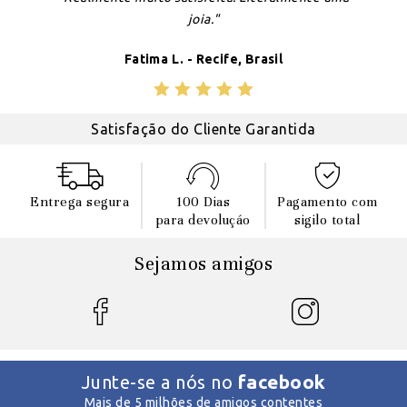
joia."
Fatima L. - Recife, Brasil
Satisfação do Cliente Garantida
Entrega segura
100 Dias
Pagamento com
para devoluçáo
sigilo total
Sejamos amigos
facebook
Junte-se a nós no
Mais de 5 milhões de amigos contentes