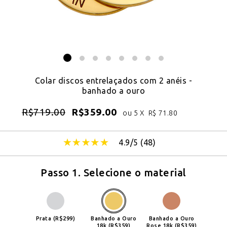
Colar discos entrelaçados com 2 anéis -
banhado a ouro
R$
719.00
R$
359.00
ou 5 X
R$
71.80
4.9/5 (
48
)
Passo 1. Selecione o material
Prata (R$299)
Banhado a Ouro
Banhado a Ouro
18k (R$359)
Rose 18k (R$359)