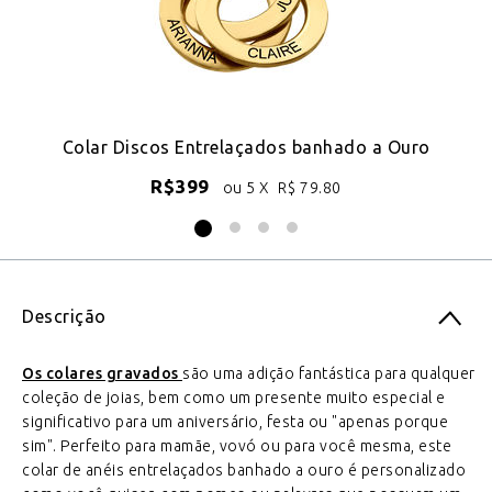
18k
Colar Discos Entrelaçados banhado a Ouro
C
R$
399
ou 5 X
R$
79.80
Descrição
Os colares gravados
são uma adição fantástica para qualquer
coleção de joias, bem como um presente muito especial e
significativo para um aniversário, festa ou "apenas porque
sim". Perfeito para mamãe, vovó ou para você mesma, este
colar de anéis entrelaçados banhado a ouro é personalizado