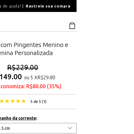
O
a de ajuda?
Rastreie sua compra
PAGAMENTO SEGU
a com Pingentes Menino e
nina Personalizada
R$
229.00
149.00
ou 5 X
R$
29.80
Economiza:
R$
80.00
(35%)
5 de 5 (
1
)
manho da corrente
: