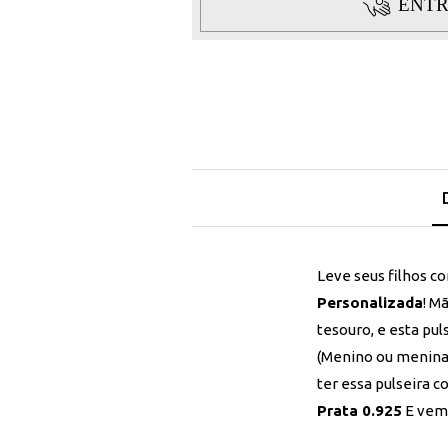
ENTR
Leve seus filhos c
Personalizada
! M
tesouro, e esta pul
(Menino ou menina
ter essa pulseira 
Prata 0.925
E vem