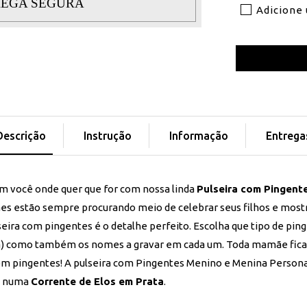
EGA SEGURA
Adicione
Descrição
Instrução
Informação
Entrega
om você onde quer que for com nossa linda
Pulseira com Pingent
ães estão sempre procurando meio de celebrar seus filhos e most
seira com pingentes é o detalhe perfeito. Escolha que tipo de pin
) como também os nomes a gravar em cada um. Toda mamãe ficar
com pingentes!
A pulseira com Pingentes Menino e Menina Persona
 numa
Corrente de Elos em Prata
.