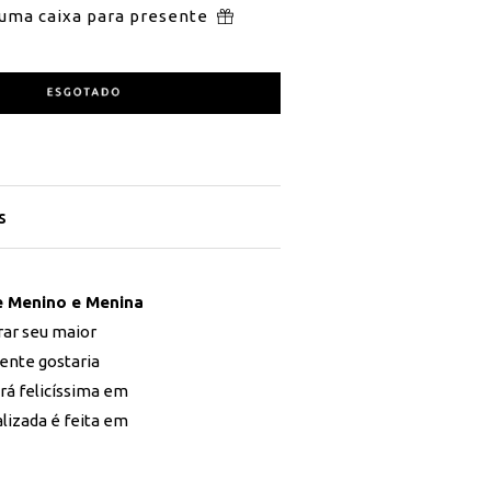
 uma caixa para presente
s
e Menino e Menina
rar seu maior
gente gostaria
á felicíssima em
lizada é feita em