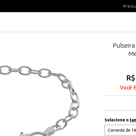
100 DIAS PARA DEVOLUÇÃ
Precis
Pulseir
Me
R$
Você 
Selecione o
ta