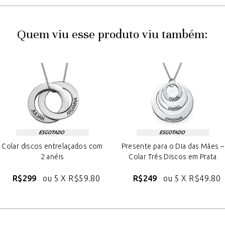
Quem viu esse produto viu também:
Colar discos entrelaçados com
Presente para o Dia das Mães –
2 anéis
Colar Três Discos em Prata
R$299
ou 5 X
R$59.80
R$249
ou 5 X
R$49.80